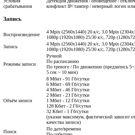
Условия
Детекция движения / оповещение / отключе
срабатывания
конфликт IP/ тампер / неверный логин ил
Запись
4 Mpix (2560x1440) 20 к/с, 3.0 Mpix (2304x1
Воспроизведение
1080p (1920x1080) 25/30 к/с, 720p (1280х72
4 Mpix (2560x1440) 20 к/с, 3.0 Mpix (2304x1
Запись
1080p (1920x1080) 25/30 к/с, 720p (1280х72
Ручной
По расписанию
Режимы записи
По тревоге / По движению (предзапись 5~3
5 сек ~ 10 мин)
8 Мбит - 91 Гб/сутки
6 Мбит - 69 Гб/сутки
4 Мбит - 46 Гб/сутки
2 Мбит - 23 Гб/сутки
Объём записи
1 Мбит - 12 Гб/сутки
128 Кбит - 2 Гб/сутки
32 Кбит - 1 Гб/сутки
(указан максимум, фактический зависит от
качества записи)
По дате/времени
Поиск
По событию