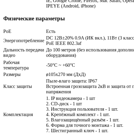
IE, Google Crome, Firefox, Mac Safari, Opera
IPEYE (Android, iPhone)
Физические параметры
PoE
Есть
DC 12В±20% 0.9A (ИК вкл.), 11Вт (3 клас
Энергопотребление
PoE IEEE 802.3af
Дальность передачи
До 100 метров (без использования дополн
видео
оборудования)
Рабочая
-50°С ~ +60°С
температура
Размеры
ø105x270 мм (ДхД)
Пыле-влаго защита: IP67
Класс защиты
Встроенная грозозащита 2кВ и защита от 
напряжения
1. IP видеокамера - 1 шт
2. СD-диск - 1 шт
3. Инструкция пользователя - 1 шт.
Комплектация
4. Крепёжный комплект - 1 шт.
5. Влагозащищённый разъём - 1 шт.
6. Форма для точного монтажа - 1 шт.
7. Шестигранный ключ - 1 шт.