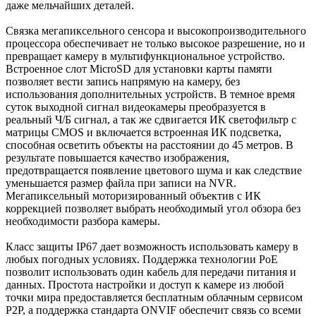
даже мельчайших деталей.
Связка мегапиксельного сенсора и высокопроизводительного
процессора обеспечивает не только высокое разрешение, но и
превращает камеру в мультифункциональное устройство.
Встроенное слот MicroSD для установки карты памяти
позволяет вести запись напрямую на камеру, без
использования дополнительных устройств. В темное время
суток выходной сигнал видеокамеры преобразуется в
реальный Ч/Б сигнал, а так же сдвигается ИК светофильтр с
матрицы CMOS и включается встроенная ИК подсветка,
способная осветить объекты на расстоянии до 45 метров. В
результате повышается качество изображения,
предотвращается появление цветового шума и как следствие
уменьшается размер файла при записи на NVR.
Мегапиксельный моторизированный объектив с ИК
коррекцией позволяет выбрать необходимый угол обзора без
необходимости разбора камеры.
Класс защиты IP67 дает возможность использовать камеру в
любых погодных условиях. Поддержка технологии РоЕ
позволит использовать один кабель для передачи питания и
данных. Простота настройки и доступ к камере из любой
точки мира предоставляется бесплатным облачным сервисом
P2P, а поддержка стандарта ONVIF обеспечит связь со всеми