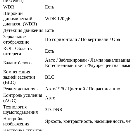
пикселей)
WDR
Есть
Широкий
динамический
WDR 120 дБ
диапазон (WDR)
Детекция движения
Есть
Зеркальное
По горизонтали / По вертикали / Оба
отображение
ROI - Область
Есть
интереса
Авто / Заблокирован / Лампа накаливания 
Баланс белого
Естественный цвет / Флуоресцентная лам
Компенсация
задней засветки
BLC
(BLC)
Режим день/ночь
Авто/ Ч/б / Цветной / По расписанию
Контроль усиления
Авто
(AGC)
Технология
3D-DNR
шумоподавления
Настройка
Яркость, контрастность, насыщенность, чё
изображения
Настройка скрытой