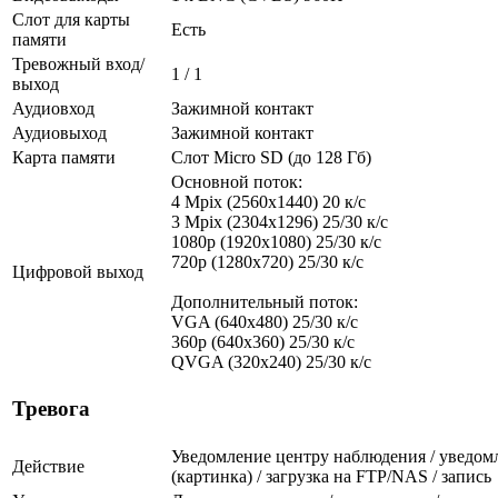
Слот для карты
Есть
памяти
Тревожный вход/
1 / 1
выход
Аудиовход
Зажимной контакт
Аудиовыход
Зажимной контакт
Карта памяти
Слот Micro SD (до 128 Гб)
Основной поток:
4 Mpix (2560x1440) 20 к/с
3 Mpix (2304x1296) 25/30 к/с
1080p (1920x1080) 25/30 к/с
720p (1280х720) 25/30 к/с
Цифровой выход
Дополнительный поток:
VGA (640x480) 25/30 к/с
360p (640x360) 25/30 к/с
QVGA (320x240) 25/30 к/с
Тревога
Уведомление центру наблюдения / уведомл
Действие
(картинка) / загрузка на FTP/NAS / запись