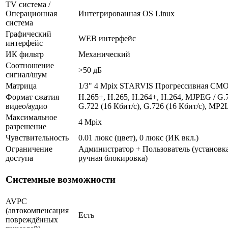
TV система /
Операционная
Интегрированная OS Linux
система
Графический
WEB интерфейс
интерфейс
ИК фильтр
Механический
Соотношение
>50 дБ
сигнал/шум
Матрица
1/3" 4 Mpix STARVIS Прогрессивная CM
Формат сжатия
H.265+, H.265, H.264+, H.264, MJPEG / G.7
видео/аудио
G.722 (16 Кбит/с), G.726 (16 Кбит/с), MP2
Максимальное
4 Mpix
разрешение
Чувствительность
0.01 люкс (цвет), 0 люкс (ИК вкл.)
Ограничение
Администратор + Пользователь (установка
доступа
ручная блокировка)
Системные возможности
AVPC
(автокомпенсация
Есть
повреждённых