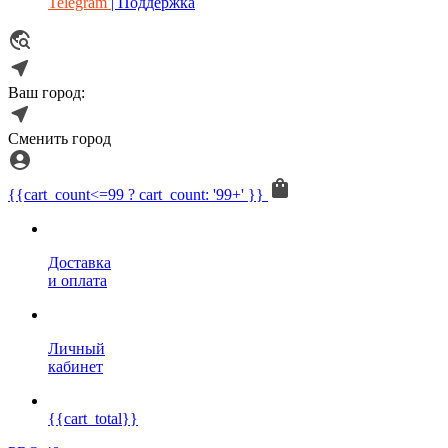
Telegram
| Поддержка
Ваш город:
Сменить город
{{cart_count<=99 ? cart_count: '99+' }}
Доставка
и оплата
Личный
кабинет
{{cart_total}}