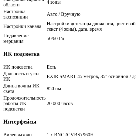
4 зоны
области
Настройка
Авто / Вручную
экспозиции
Настройки детектора движения, цвет изоб
Настройки канала
текст (4 зоны), дата, время
Подавление
50/60 Гц
мерцания
ИК подсветка
ИК подсветка
Есть
Дальность и угол
EXIR SMART 45 метров, 35° основной / д
ИК
Длина волны ИК
850 нм
света
Продолжительность
работы ИК
20 000 часов
подсветки
Интерфейсы
Видеовыходы
1 х BNC (CVBS) 960H