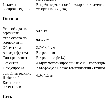
Режимы
Вперёд нормальное / покадровое / замедленн
воспроизведения
ускоренное (х2, х4)
Оптика
Угол обзора по
50°~15°
вертикали
Угол обзора по
99°~27°
горизонтали
Объективы
2.7~13.5 мм
Автодиафрагма
Встроенная
Тип крепления
Встроенное (М14)
Объектив
4 Mpix моторизированный с ИК коррекци
Фокусировка
Автофокус / Полуавтоматический / Ручно
Зум Оптический /
4.3х / Есть
Цифровой
Количество
1
объективов
Сеть