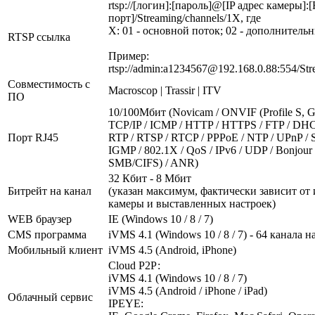
rtsp://[логин]:[пароль]@[IP адрес камеры]:
порт]/Streaming/channels/1X, где
X: 01 - основной поток; 02 - дополнитель
RTSP ссылка
Пример:
rtsp://admin:a1234567@192.168.0.88:554/Str
Совместимость с
Macroscop | Trassir | ITV
ПО
10/100Мбит (Novicam / ONVIF (Profile S, G,
TCP/IP / ICMP / HTTP / HTTPS / FTP / DH
Порт RJ45
RTP / RTSP / RTCP / PPPoE / NTP / UPnP /
IGMP / 802.1X / QoS / IPv6 / UDP / Bonjour
SMB/CIFS) / ANR)
32 Кбит - 8 Мбит
Битрейт на канал
(указан максимум, фактически зависит от
камеры и выставленных настроек)
WEB браузер
IE (Windows 10 / 8 / 7)
CMS программа
iVMS 4.1 (Windows 10 / 8 / 7) - 64 канала н
Мобильный клиент
iVMS 4.5 (Android, iPhone)
Cloud Р2Р:
iVMS 4.1 (Windows 10 / 8 / 7)
iVMS 4.5 (Android / iPhone / iPad)
Облачный сервис
IPEYE: