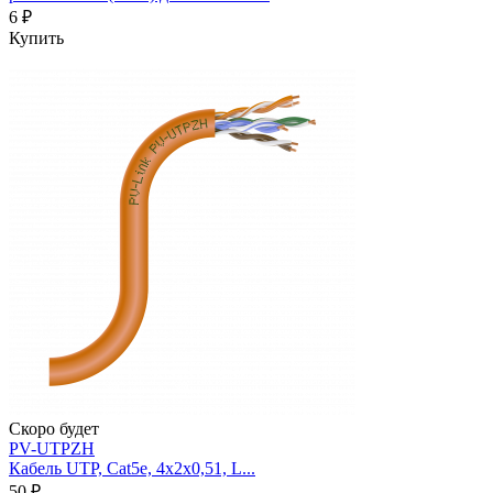
6 ₽
Купить
Скоро будет
PV-UTPZH
Кабель UTP, Cat5e, 4х2х0,51, L...
50 ₽