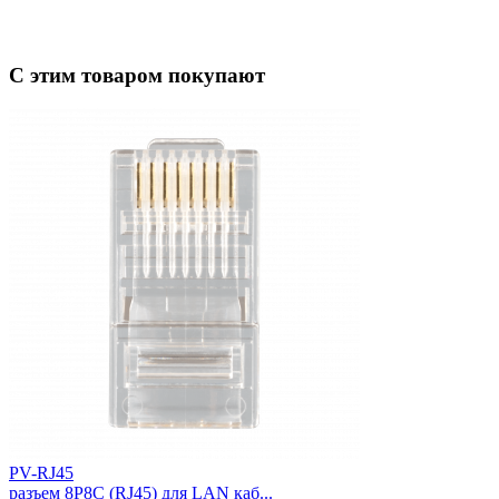
С этим товаром покупают
PV-RJ45
разъем 8P8C (RJ45) для LAN каб...