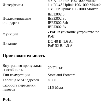
4 x RJ-45 PoE 100/1000 Мбит/с
Интерфейсы
1 x RJ-45 Uplink 100/1000 Мбит/с
1 x SFP Uplink 100/1000 Мбит/с
IEEE802.3
Поддерживаемые
IEEE802.3u
стандарты
IEEE802.3ab
IEEE802.3x
- PoE In (питание устройства по
Функции
PoE)
DC 48 В, 1,6 A,
Питание
PoE 52 В, 1,5 A
Производительность
Внутренняя пропускная
20 Гбит/с
способность
Тип коммутации
Store and Forward
Таблица MAC адресов
4 000
Скорость пересылки
11,9 Mpps
пакетов
PoE