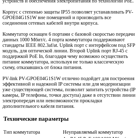
устройств и обеспечения электропитания по технологии PoE.
Корпус с степенью защиты IP55 позволяет устанавливать PV-
GPOE04G1S1W вне помещений и производить все
соединения сетевых кабелей внутри корпуса.
Коммутатор оснащен 6 портами с базовой скоростью передачи
данных 1000 Мбит/с. 4 порта коммутатора поддерживают
стандарты IEEE 802.3af/at. Uplink порт с интерфейсом под SFP
модуль, для оптической линии. Второй Uplink порт RJ-45 c
поддержкой PoE In, благодаря чему возможно осуществить
питание коммутатора, используя не только классическую
схему, отказавшись от блока питания.
PV-link PV-GPOE04G1S1W отлично подойдет для построения
эффективной и надежной IP системы или для модернизации
уже существующей системы, позволит запитать устройства (IP
камеры, IP телефоны, точки доступа) даже в отсутствии линии
электропередач или невозможности прокладки
дополнительного кабеля питания.
Технические параметры
Тип коммутатора
Неуправляемый коммутатор