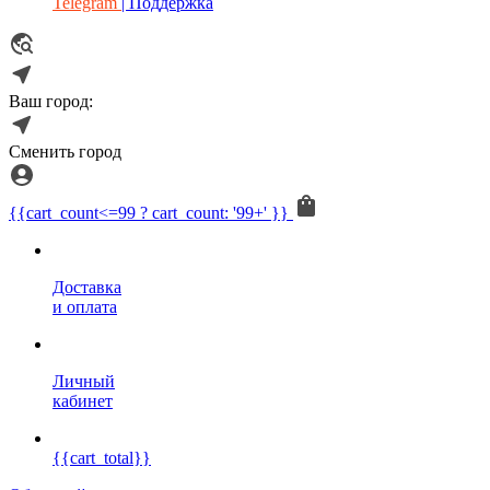
Telegram
| Поддержка
Ваш город:
Сменить город
{{cart_count<=99 ? cart_count: '99+' }}
Доставка
и оплата
Личный
кабинет
{{cart_total}}