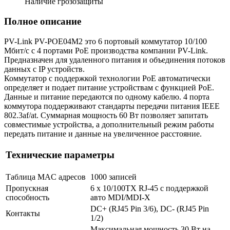
Наличие грозозащиты
Полное описание
PV-Link PV-PОЕ04M2 это 6 портовый коммутатор 10/100
Мбит/с с 4 портами PoE производства компании PV-Link.
Предназначен для удаленного питания и объединения потоков
данных с IP устройств.
Коммутатор с поддержкой технологии PoE автоматически
определяет и подает питание устройствам с функцией РоЕ.
Данные и питание передаются по одному кабелю. 4 порта
коммутора поддерживают стандарты передачи питания IEEE
802.3af/at. Суммарная мощность 60 Вт позволяет запитать
совместимые устройства, а дополнительный режим работы
передать питание и данные на увеличенное расстояние.
Технические параметры
Таблица MAC адресов
1000 записей
Пропускная
6 x 10/100TX RJ-45 с поддержкой
способность
авто MDI/MDI-X
DC+ (RJ45 Pin 3/6), DC- (RJ45 Pin
Контакты
1/2)
Максимальная мощность 30 Вт на