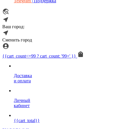
Telegram
| Поддержка
Ваш город:
Сменить город
{{cart_count<=99 ? cart_count: '99+' }}
Доставка
и оплата
Личный
кабинет
{{cart_total}}