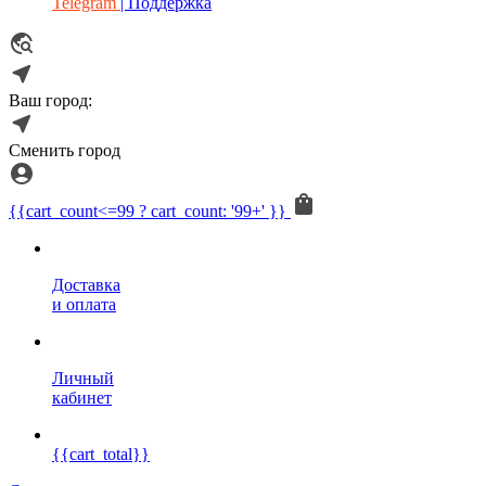
Telegram
| Поддержка
Ваш город:
Сменить город
{{cart_count<=99 ? cart_count: '99+' }}
Доставка
и оплата
Личный
кабинет
{{cart_total}}