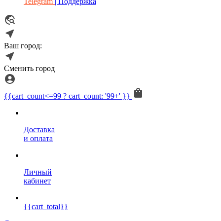
Telegram
| Поддержка
Ваш город:
Сменить город
{{cart_count<=99 ? cart_count: '99+' }}
Доставка
и оплата
Личный
кабинет
{{cart_total}}