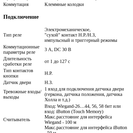
Коммутация
Клеммные колодки
Подключение
Электромеханическое,
Тип реле
"сухой" контакт Н.Р./Н.З,
импульсный и триггерный режимы
Коммутационные
3 А, DC 30 В
параметры реле
Длительность
от 1 до 127 с
сработки реле
Тип контактов
Н.Р.
кнопки
Датчик двери
Н.З.
1 вход для подключения датчика двери
Тревожные входы/
(геркона, датчика положения, датчика
выходы
Холла и т.д.)
Вход: Wiegand-26…44, 56, 58 бит или
вход: iButton (Touch Memory)
Макс.расстояние для интерфейса
Считыватель
Wiegand - 100 м
Макс.расстояние для интерфейса iButton
- 50 м