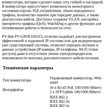
коммутатора, которые сделают вашу сеть гибкой и наглядной.
В коммутаторе присутствует возможность мониторинга
состояния портов, PoE-потребление, объем переданного
трафика, количество ошибок при передаче данных, а также
диагностика кабеля. Доступно создание VLAN, настройка
приоритета трафика (QoS), WatchDog и другие функции для
оптимизации работы и безопасности сети.
PV-link PV-GPOE16S2CL отлично подойдет для построения
эффективной и надежной IP-системы или для модернизации
уже существующей системы, позволит передать питание и
данные устройствам (IP-камеры, IP-телефоны, Wi-Fi точки
доступа) даже в отсутствии линии электропередач или
невозможности монтажа дополнительного кабеля питания.
Технические параметры
Управляемый коммутатор, Web-
Тип коммутатора
smart
16 x RJ-45 PoE 100/1000 Мбит/с
Интерфейсы
2 x SFP Uplink 100/1000 Мбит/с
IEEE 802.3
IEEE 802.3u
IEEE 802.3x