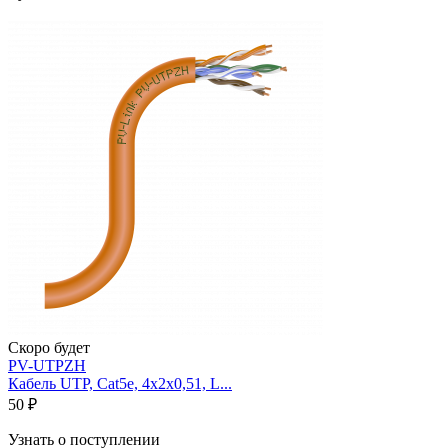
Скоро будет
PV-UTPZH
Кабель UTP, Cat5e, 4х2х0,51, L...
50 ₽
Узнать о поступлении