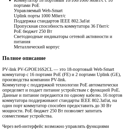
Коммутатор 18 портовый 10/100/1000 Мбит/с с 16
портами РоЕ
Управляемый Web-Smart
Uplink порты 1000 Мбит/с
Поддержка стандартов IEEE 802.3af/at
Пропускная способность коммутатора 36 Гбит/с
PoE бюджет 250 Вт
Светодиодные индикаторы сетевой активности и
питания
Металлический корпус
Полное описание
PV-link PV-GPOE16S2CL — это 18-портовый Web-Smart
коммутатор с 16 портами PoE (FE) и 2 портами Uplink (GE),
производства компании PV-link.
Коммутатор с поддержкой технологии PoE автоматически
определяет и подает питание устройствам с функцией РоЕ.
Данные и питание передаются по одному кабелю. 16 портов
коммутатора поддерживают стандарты IEEE 802.3af/at, на
один порт коммутатор способен предоставить до 30 Вт
мощности. PoE бюджет 250 Вт позволяет запитать
совместимые устройства.
Через веб-интерфейс возможно управлять функциями