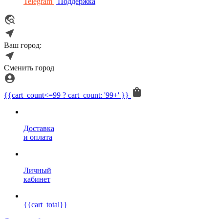
Telegram
| Поддержка
Ваш город:
Сменить город
{{cart_count<=99 ? cart_count: '99+' }}
Доставка
и оплата
Личный
кабинет
{{cart_total}}