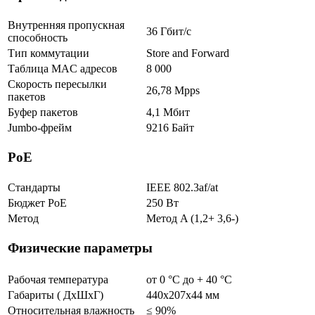
Внутренняя пропускная
36 Гбит/с
способность
Тип коммутации
Store and Forward
Таблица MAC адресов
8 000
Скорость пересылки
26,78 Mpps
пакетов
Буфер пакетов
4,1 Мбит
Jumbo-фрейм
9216 Байт
PoE
Стандарты
IEEE 802.3af/at
Бюджет PoE
250 Вт
Метод
Метод A (1,2+ 3,6-)
Физические параметры
Рабочая температура
от 0 °С до + 40 °C
Габариты ( ДхШхГ)
440x207x44 мм
Относительная влажность
≤ 90%