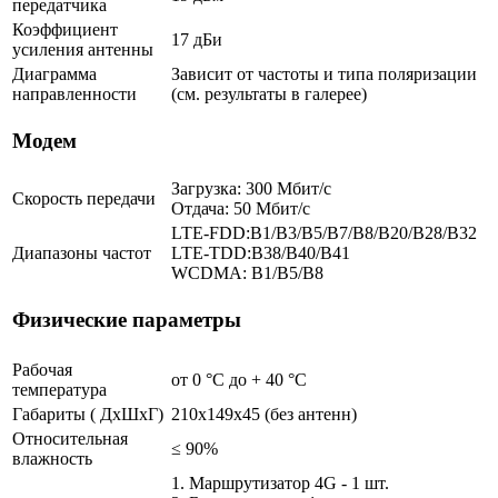
передатчика
Коэффициент
17 дБи
усиления антенны
Диаграмма
Зависит от частоты и типа поляризации
направленности
(см. результаты в галерее)
Модем
Загрузка: 300 Мбит/с
Скорость передачи
Отдача: 50 Мбит/с
LTE-FDD:B1/B3/B5/B7/B8/B20/B28/B32
Диапазоны частот
LTE-TDD:B38/B40/B41
WCDMA: B1/B5/B8
Физические параметры
Рабочая
от 0 °С до + 40 °C
температура
Габариты ( ДхШхГ)
210x149x45 (без антенн)
Относительная
≤ 90%
влажность
1. Маршрутизатор 4G - 1 шт.