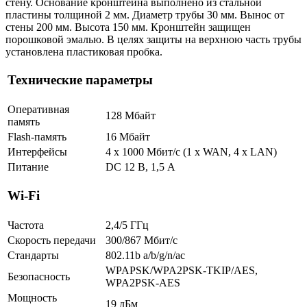
стену. Основание кронштейна выполнено из стальной
пластины толщиной 2 мм. Диаметр трубы 30 мм. Вынос от
стены 200 мм. Высота 150 мм. Кронштейн защищен
порошковой эмалью. В целях защиты на верхнюю часть трубы
установлена пластиковая пробка.
Технические параметры
Оперативная
128 Мбайт
память
Flash-память
16 Мбайт
Интерфейсы
4 x 1000 Мбит/с (1 x WAN, 4 x LAN)
Питание
DC 12 В, 1,5 A
Wi-Fi
Частота
2,4/5 ГГц
Скорость передачи
300/867 Мбит/с
Стандарты
802.11b a/b/g/n/ac
WPAPSK/WPA2PSK-TKIP/AES,
Безопасность
WPA2PSK-AES
Мощность
19 дБм