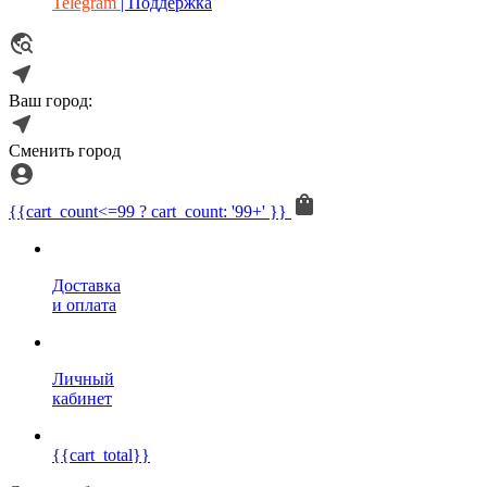
Telegram
| Поддержка
Ваш город:
Сменить город
{{cart_count<=99 ? cart_count: '99+' }}
Доставка
и оплата
Личный
кабинет
{{cart_total}}