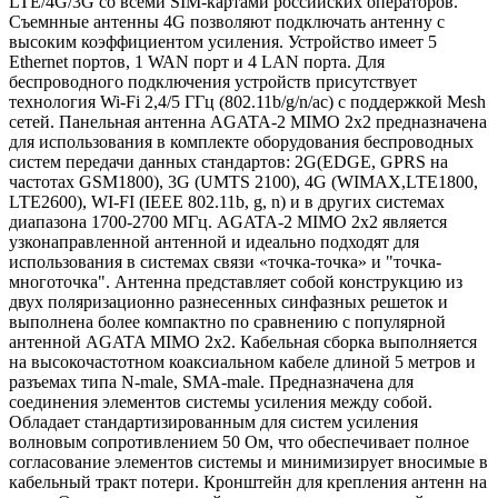
LTE/4G/3G со всеми SIM-картами российских операторов.
Съемнные антенны 4G позволяют подключать антенну с
высоким коэффициентом усиления. Устройство имеет 5
Ethernet портов, 1 WAN порт и 4 LAN порта. Для
беспроводного подключения устройств присутствует
технология Wi-Fi 2,4/5 ГГц (802.11b/g/n/ac) c поддержкой Mesh
сетей. Панельная антенна AGATA-2 MIMO 2x2 предназначена
для использования в комплекте оборудования беспроводных
систем передачи данных стандартов: 2G(EDGE, GPRS на
частотах GSM1800), 3G (UMTS 2100), 4G (WIMAX,LTE1800,
LTE2600), WI-FI (IEEE 802.11b, g, n) и в других системах
диапазона 1700-2700 МГц. AGATA-2 MIMO 2x2 является
узконаправленной антенной и идеально подходят для
использования в системах связи «точка-точка» и "точка-
многоточка". Антенна представляет собой конструкцию из
двух поляризационно разнесенных синфазных решеток и
выполнена более компактно по сравнению с популярной
антенной AGATA MIMO 2x2. Кабельная сборка выполняется
на высокочастотном коаксиальном кабеле длиной 5 метров и
разъемах типа N-male, SMA-male. Предназначена для
соединения элементов системы усиления между собой.
Обладает стандартизированным для систем усиления
волновым сопротивлением 50 Ом, что обеспечивает полное
согласование элементов системы и минимизирует вносимые в
кабельный тракт потери. Кронштейн для крепления антенн на