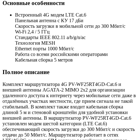
Основные особенности
Встроенный 4G модем LTE Cat.6
Панельная антенна с КУ 17 дБи
Скорость загрузки в мобильной сети до 300 Мбит/с
Wi-Fi 2,4 / 5 ГГц
Стандарты IEEE 802.11 a/b/g/n/ac
Технология MESH
Ethernet порты 1000 Мбит/с
Работа со всеми российскими операторами
Кабельная сборка 5 метров
Полное описание
Комплект маршрутизатора 4G PV-WF25RT4GD-Cat.6 и
внешней антенны AGATA-2 MIMO 2x2 для организации
удаленного доступа к интернету через мобильные сети даже в
отдалённых участках местности, где прием сигнала не такой
стабильный. В комплект также входит кабельная сборка
длиной 5 м и стеновой кронштейн для удобной установки
внешней антенны. В маршрутизатор PV-WF25RT4GD-Cat.6
установлен модем шестой категории (LTE Cat.6)
обеспечивающий скорость загрузки до 300 Мбит/с и скорость
отдачи до 50 Мбит/с. Маршрутизатор работает в сетях