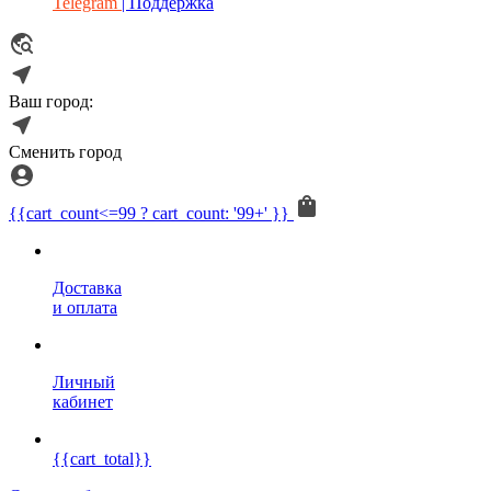
Telegram
| Поддержка
Ваш город:
Сменить город
{{cart_count<=99 ? cart_count: '99+' }}
Доставка
и оплата
Личный
кабинет
{{cart_total}}