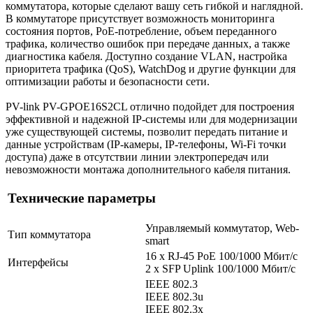
коммутатора, которые сделают вашу сеть гибкой и наглядной.
В коммутаторе присутствует возможность мониторинга
состояния портов, PoE-потребление, объем переданного
трафика, количество ошибок при передаче данных, а также
диагностика кабеля. Доступно создание VLAN, настройка
приоритета трафика (QoS), WatchDog и другие функции для
оптимизации работы и безопасности сети.
PV-link PV-GPOE16S2CL отлично подойдет для построения
эффективной и надежной IP-системы или для модернизации
уже существующей системы, позволит передать питание и
данные устройствам (IP-камеры, IP-телефоны, Wi-Fi точки
доступа) даже в отсутствии линии электропередач или
невозможности монтажа дополнительного кабеля питания.
Технические параметры
Управляемый коммутатор, Web-
Тип коммутатора
smart
16 x RJ-45 PoE 100/1000 Мбит/с
Интерфейсы
2 x SFP Uplink 100/1000 Мбит/с
IEEE 802.3
IEEE 802.3u
IEEE 802.3x