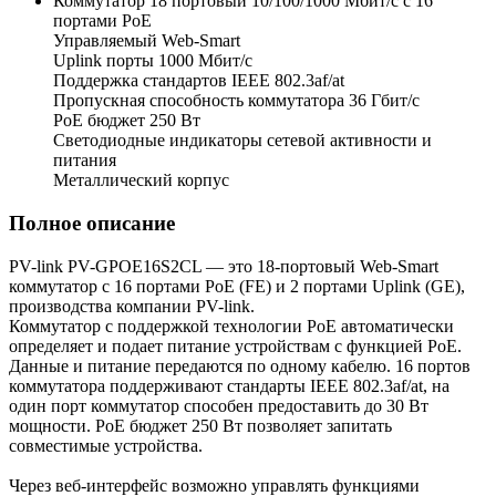
Коммутатор 18 портовый 10/100/1000 Мбит/с с 16
портами РоЕ
Управляемый Web-Smart
Uplink порты 1000 Мбит/с
Поддержка стандартов IEEE 802.3af/at
Пропускная способность коммутатора 36 Гбит/с
PoE бюджет 250 Вт
Светодиодные индикаторы сетевой активности и
питания
Металлический корпус
Полное описание
PV-link PV-GPOE16S2CL — это 18-портовый Web-Smart
коммутатор с 16 портами PoE (FE) и 2 портами Uplink (GE),
производства компании PV-link.
Коммутатор с поддержкой технологии PoE автоматически
определяет и подает питание устройствам с функцией РоЕ.
Данные и питание передаются по одному кабелю. 16 портов
коммутатора поддерживают стандарты IEEE 802.3af/at, на
один порт коммутатор способен предоставить до 30 Вт
мощности. PoE бюджет 250 Вт позволяет запитать
совместимые устройства.
Через веб-интерфейс возможно управлять функциями