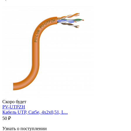
Скоро будет
PV-UTPZH
Кабель UTP, Cat5e, 4х2х0,51, L...
50 ₽
Узнать о поступлении