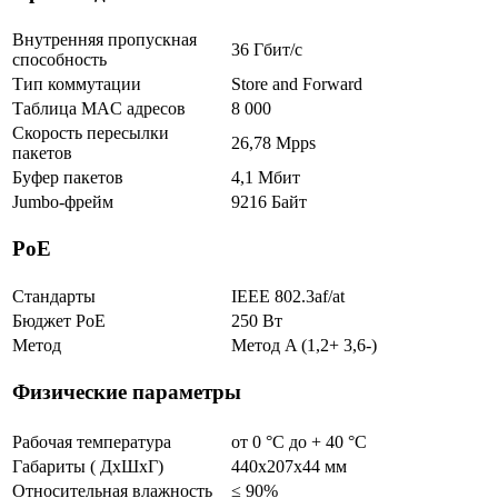
Внутренняя пропускная
36 Гбит/с
способность
Тип коммутации
Store and Forward
Таблица MAC адресов
8 000
Скорость пересылки
26,78 Mpps
пакетов
Буфер пакетов
4,1 Мбит
Jumbo-фрейм
9216 Байт
PoE
Стандарты
IEEE 802.3af/at
Бюджет PoE
250 Вт
Метод
Метод A (1,2+ 3,6-)
Физические параметры
Рабочая температура
от 0 °С до + 40 °C
Габариты ( ДхШхГ)
440x207x44 мм
Относительная влажность
≤ 90%