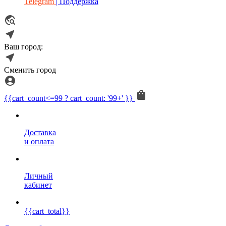
Telegram
| Поддержка
Ваш город:
Сменить город
{{cart_count<=99 ? cart_count: '99+' }}
Доставка
и оплата
Личный
кабинет
{{cart_total}}