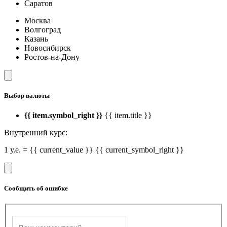
Саратов
Москва
Волгоград
Казань
Новосибирск
Ростов-на-Дону
Выбор валюты
{{ item.symbol_right }}
{{ item.title }}
Внутренний курс:
1 у.е. = {{ current_value }} {{ current_symbol_right }}
Сообщить об ошибке