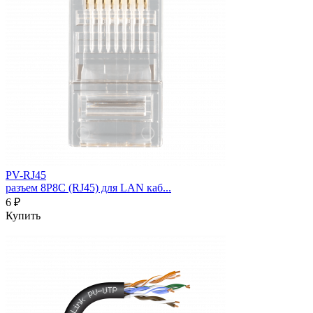
PV-RJ45
разъем 8P8C (RJ45) для LAN каб...
6 ₽
Купить