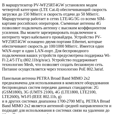
В маршрутизатор PV-WF25RT4GW установлен модем
четвертой категории (LTE Cat.4) обеспечивающий скорость
загрузки до 150 Мбит/с и скорость отдачи до 50 Мбит/с.
Маршрутизатор работает в сетях LTE/4G/3G со всеми SIM-
картами российских операторов. Съемнные антенны 4G
позволяют подключать антенну с высоким коэффициентом
усиления. Вы можете зарезервировать подключение к
интернету через кабельного провайдера. Устройство PV-
WF25RT4GW оснащено двумя портами Ethernet, которые
обеспечивают скорость до 100/1000 Мбит/с. Имеется один
WAN-порт и один LAN-порт. Для беспроводного
подключения ваших устройств предусмотрена поддержка Wi-
Fi 2,4/5 ГГц (802.11b/g/n/ac). Устройство поддерживает
технологию Mesh, что позволяет создать бесшовную сеть.
Питание осуществляется через технологию PoE 802.3at/af.
Панельная антенна PETRA Broad Band MIMO 2x2
предназначена для использования в комплекте оборудования
беспроводных систем передачи данных стандартов: 2G
(GSM1800), 3G (UMTS 2100), 4G (LTE1800, LTE2100,
LTE2600), WI-FI (IEEE 802.11b, g)
и в других системах диапазона 1700-2700 МГц. PETRA Broad
Band MIMO 2x2 является антенной средней направленности и
подходят для использования в системах связи на удалении до