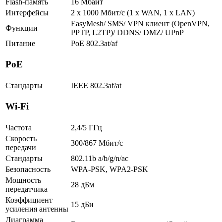
Flash-память
16 Мбайт
Интерфейсы
2 x 1000 Мбит/с (1 x WAN, 1 x LAN)
EasyMesh/ SMS/ VPN клиент (OpenVPN,
Функции
PPTP, L2TP)/ DDNS/ DMZ/ UPnP
Питание
PoE 802.3at/af
PoE
Стандарты
IEEE 802.3af/at
Wi-Fi
Частота
2,4/5 ГГц
Скорость
300/867 Мбит/с
передачи
Стандарты
802.11b a/b/g/n/ac
Безопасность
WPA-PSK, WPA2-PSK
Мощность
28 дБм
передатчика
Коэффициент
15 дБи
усиления антенны
Диаграмма