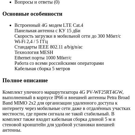
Вопросы и ответы (0)
Основные особенности
Встроенный 4G модем LTE Cat.4
Панельная антенна с КУ 15 дБи
Скорость загрузки в мобильной сети до 300 Мбит/с
Wi-Fi 2,4 / 5 ГГц
Стандарты IEEE 802.11 a/b/g/n/ac
Технология MESH
Ethernet порты 1000 Мбит/с
Работа со всеми российскими операторами
Кабельная сборка 5 метров
Полное описание
Комплект уличного маршрутизатора 4G PV-WF25RT4GW,
выполненный в корпусе IP66 и внешней антенны Petra Broad
Band MIMO 2x2 для организации удаленного доступа к
интернету через мобильные сети даже в отдалённых участках
местности, где прием сигнала не такой стабильный. В
комплект также входит кабельная сборка длиной 5 м и
стеновой кронштейн для удобной установки внешней
антенны.