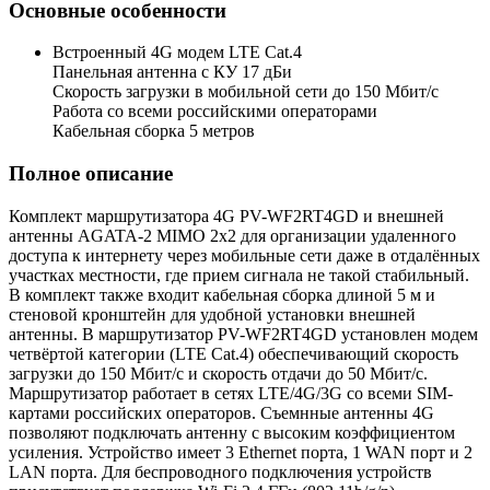
Основные особенности
Встроенный 4G модем LTE Cat.4
Панельная антенна с КУ 17 дБи
Скорость загрузки в мобильной сети до 150 Мбит/с
Работа со всеми российскими операторами
Кабельная сборка 5 метров
Полное описание
Комплект маршрутизатора 4G PV-WF2RT4GD и внешней
антенны AGATA-2 MIMO 2x2 для организации удаленного
доступа к интернету через мобильные сети даже в отдалённых
участках местности, где прием сигнала не такой стабильный.
В комплект также входит кабельная сборка длиной 5 м и
стеновой кронштейн для удобной установки внешней
антенны. В маршрутизатор PV-WF2RT4GD установлен модем
четвёртой категории (LTE Cat.4) обеспечивающий скорость
загрузки до 150 Мбит/с и скорость отдачи до 50 Мбит/с.
Маршрутизатор работает в сетях LTE/4G/3G со всеми SIM-
картами российских операторов. Съемнные антенны 4G
позволяют подключать антенну с высоким коэффициентом
усиления. Устройство имеет 3 Ethernet порта, 1 WAN порт и 2
LAN порта. Для беспроводного подключения устройств