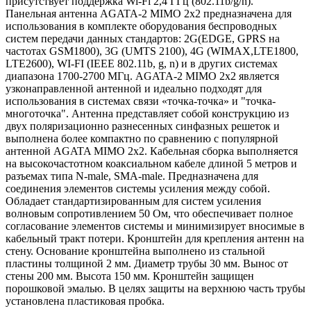
присутствует поддержка Wi-Fi 2,4 ГГц (802.11b/g/n).
Панельная антенна AGATA-2 MIMO 2x2 предназначена для
использования в комплекте оборудования беспроводных
систем передачи данных стандартов: 2G(EDGE, GPRS на
частотах GSM1800), 3G (UMTS 2100), 4G (WIMAX,LTE1800,
LTE2600), WI-FI (IEEE 802.11b, g, n) и в других системах
диапазона 1700-2700 МГц. AGATA-2 MIMO 2x2 является
узконаправленной антенной и идеально подходят для
использования в системах связи «точка-точка» и "точка-
многоточка". Антенна представляет собой конструкцию из
двух поляризационно разнесенных синфазных решеток и
выполнена более компактно по сравнению с популярной
антенной AGATA MIMO 2x2. Кабельная сборка выполняется
на высокочастотном коаксиальном кабеле длиной 5 метров и
разъемах типа N-male, SMA-male. Предназначена для
соединения элементов системы усиления между собой.
Обладает стандартизированным для систем усиления
волновым сопротивлением 50 Ом, что обеспечивает полное
согласование элементов системы и минимизирует вносимые в
кабельный тракт потери. Кронштейн для крепления антенн на
стену. Основание кронштейна выполнено из стальной
пластины толщиной 2 мм. Диаметр трубы 30 мм. Вынос от
стены 200 мм. Высота 150 мм. Кронштейн защищен
порошковой эмалью. В целях защиты на верхнюю часть трубы
установлена пластиковая пробка.