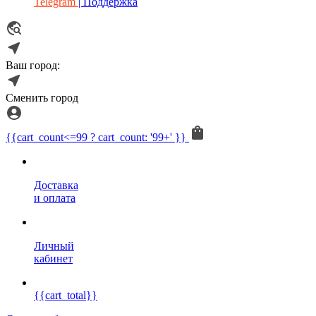
Telegram
| Поддержка
Ваш город:
Сменить город
{{cart_count<=99 ? cart_count: '99+' }}
Доставка
и оплата
Личный
кабинет
{{cart_total}}