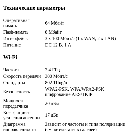
Технические параметры
Оперативная
64 Мбайт
память
Flash-память
8 Мбайт
Интерфейсы
3 x 100 Мбит/с (1 x WAN, 2 x LAN)
Питание
DC 12 В, 1 A
Wi-Fi
Частота
2,4 ГГц
Скорость передачи
300 Мбит/с
Стандарты
802.11b/g/n
WPA2-PSK, WPA/WPA2-PSK
Безопасность
шифрование AES/TKIP
Мощность
20 дБм
передатчика
Коэффициент
17 дБи
усиления антенны
Диаграмма
Зависит от частоты и типа поляризации
направленности
(см. результаты в галерее)