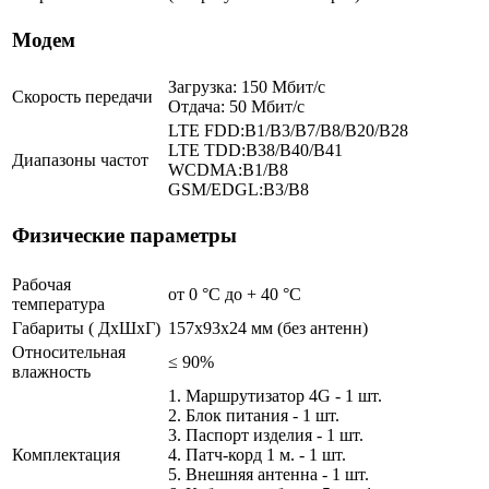
Модем
Загрузка: 150 Мбит/с
Скорость передачи
Отдача: 50 Мбит/с
LTE FDD:B1/B3/B7/B8/B20/B28
LTE TDD:B38/B40/B41
Диапазоны частот
WCDMA:B1/B8
GSM/EDGL:B3/B8
Физические параметры
Рабочая
от 0 °С до + 40 °C
температура
Габариты ( ДхШхГ)
157x93x24 мм (без антенн)
Относительная
≤ 90%
влажность
1. Маршрутизатор 4G - 1 шт.
2. Блок питания - 1 шт.
3. Паспорт изделия - 1 шт.
Комплектация
4. Патч-корд 1 м. - 1 шт.
5. Внешняя антенна - 1 шт.