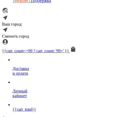
Telegram
| Поддержка
Ваш город:
Сменить город
{{cart_count<=99 ? cart_count: '99+' }}
Доставка
и оплата
Личный
кабинет
{{cart_total}}