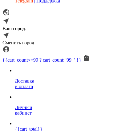
Telegram
| Поддержка
Ваш город:
Сменить город
{{cart_count<=99 ? cart_count: '99+' }}
Доставка
и оплата
Личный
кабинет
{{cart_total}}