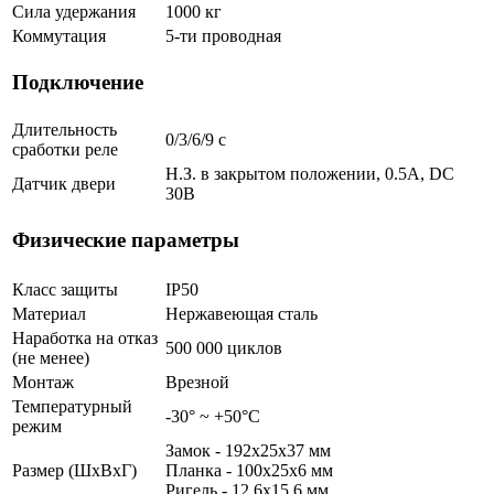
Сила удержания
1000 кг
Коммутация
5-ти проводная
Подключение
Длительность
0/3/6/9 с
сработки реле
Н.З. в закрытом положении, 0.5А, DC
Датчик двери
30В
Физические параметры
Класс защиты
IP50
Материал
Нержавеющая сталь
Наработка на отказ
500 000 циклов
(не менее)
Монтаж
Врезной
Температурный
-30° ~ +50°С
режим
Замок - 192x25x37 мм
Размер (ШxВxГ)
Планка - 100x25x6 мм
Ригель - 12.6x15.6 мм