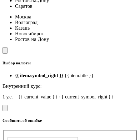
Ростов-на-Дону
Саратов
Москва
Волгоград
Казань
Новосибирск
Ростов-на-Дону
Выбор валюты
{{ item.symbol_right }}
{{ item.title }}
Внутренний курс:
1 у.е. = {{ current_value }} {{ current_symbol_right }}
Сообщить об ошибке