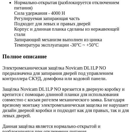
Нормально-открытая (разблокируется отключением
питания)
Сила удержания - 4000 Н
Регулируемая запирающая часть
Подходит для левых и правых дверей
Корпус и длинная планка сделаны из нержавеющей
стали
Запирающий механизм выполнен из цинка
Температура эксплуатации -30°С ~ +50°С
Полное описание
Электромеханическая защёлка Novicam DL1LP NO
предназначена для запирания дверей под управлением
контроллера СКУД, домофона или кодовой панели.
Защёлка Novicam DL1LP NO врезается в дверную коробку и
крепится с помощью длинной планки для использования
совместно с косым ригелем механического замка. Благодаря
врезному монтажу электромеханическая защелка не нарушает
дизайн дверной коробки и подходит как для правых, так и для
левых дверей.
Данная защёлка является нормально-открытой и
разблокируется при отключении питания.