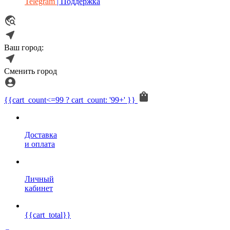
Telegram
| Поддержка
Ваш город:
Сменить город
{{cart_count<=99 ? cart_count: '99+' }}
Доставка
и оплата
Личный
кабинет
{{cart_total}}