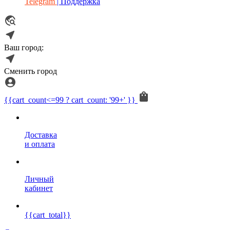
Telegram
| Поддержка
Ваш город:
Сменить город
{{cart_count<=99 ? cart_count: '99+' }}
Доставка
и оплата
Личный
кабинет
{{cart_total}}