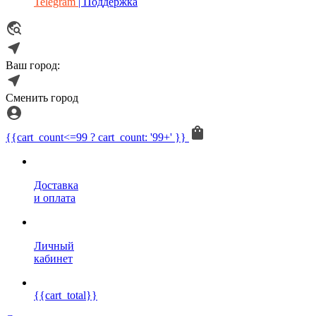
Telegram
| Поддержка
Ваш город:
Сменить город
{{cart_count<=99 ? cart_count: '99+' }}
Доставка
и оплата
Личный
кабинет
{{cart_total}}