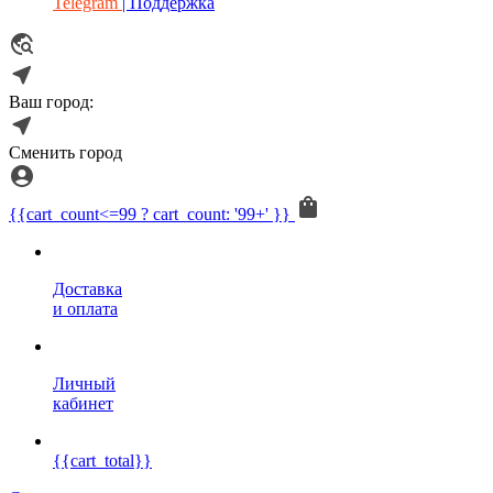
Telegram
| Поддержка
Ваш город:
Сменить город
{{cart_count<=99 ? cart_count: '99+' }}
Доставка
и оплата
Личный
кабинет
{{cart_total}}