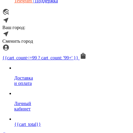
Telegram
| Поддержка
Ваш город:
Сменить город
{{cart_count<=99 ? cart_count: '99+' }}
Доставка
и оплата
Личный
кабинет
{{cart_total}}