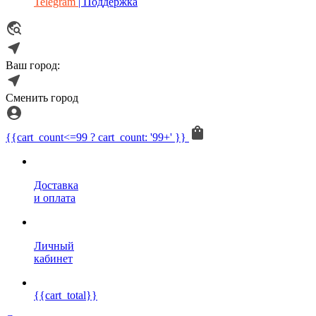
Telegram
| Поддержка
Ваш город:
Сменить город
{{cart_count<=99 ? cart_count: '99+' }}
Доставка
и оплата
Личный
кабинет
{{cart_total}}