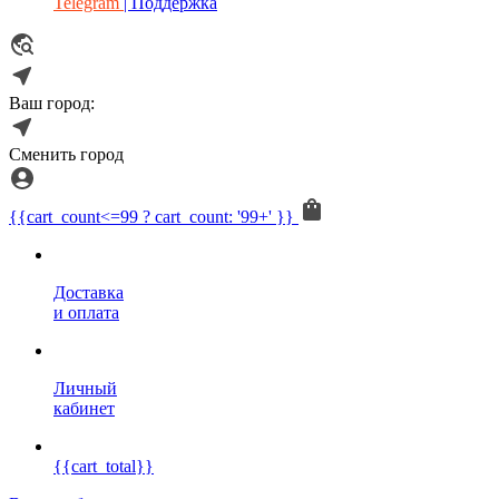
Telegram
| Поддержка
Ваш город:
Сменить город
{{cart_count<=99 ? cart_count: '99+' }}
Доставка
и оплата
Личный
кабинет
{{cart_total}}