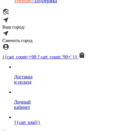
Telegram
| Поддержка
Ваш город:
Сменить город
{{cart_count<=99 ? cart_count: '99+' }}
Доставка
и оплата
Личный
кабинет
{{cart_total}}