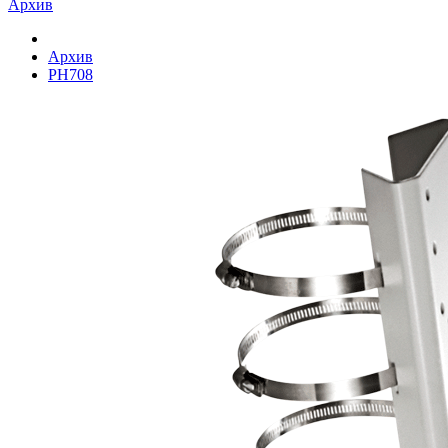
Архив
Архив
PH708