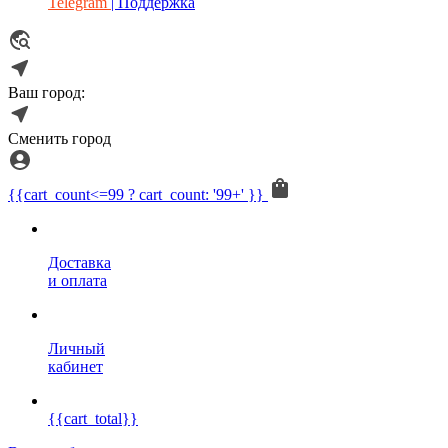
Telegram
| Поддержка
Ваш город:
Сменить город
{{cart_count<=99 ? cart_count: '99+' }}
Доставка
и оплата
Личный
кабинет
{{cart_total}}