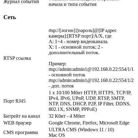
Журнал событий
начала и типа события
Сеть
rtsp://[логин]:[пароль]@[IP адрес
камеры]:[RTSP порт]/A/X, где
A: 1~4 - номер видеоканала.
X: 1 - основной поток; 2 -
дополнительный поток.
RTSP ссылка
Пример:
rtsp://admin:admin1@192.168.0.22:554/1/1
- основной поток
rtsp://admin:admin1@192.168.0.22:554/1/2
- доп. поток
1 x 10/100 Мбит HTTP, HTTPS, TCP/IP,
IPv4, IPv6, UPnP, UDP, RTSP, SMTP,
Порт RJ45
NTP, DNS, DHCP, P2P, IP Filter, DDNS,
802.1X, SNMP, PPPoE)
Битрейт на канал
32 Кбит - 4 Мбит
WEB браузер
Google Chrome, Firefox, Microsoft Edge
ULTRA CMS (Windows 11 / 10)
CMS программа
Mac OS