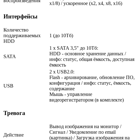
воспроизведения
х1/8) / ускоренное (х2, х4, х8, х16)
Интерфейсы
Количество
поддерживаемых
1 (до 10Тб)
HDD
1 x SATA 3,5" до 10Тб:
HDD - основное хранение данных /
SATA
инфо: статус, общая ёмкость, доступная
ёмкость
2 x USB2.0:
Flash - архивирование, обновление ПО,
конфигурация / инфо: статус, ёмкость,
USB
содержание
Мышь - управление
видеорегистратором (в комплекте)
Тревога
Вывод изображения на монитор /
Сигнал / Уведомление по email
Действие
(картинка) / Загрузка изображения на