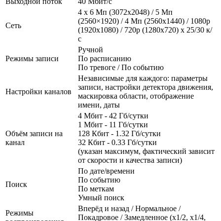
Выходной поток
40 Мбит/с
4 x 6 Мп (3072х2048) / 5 Мп
(2560×1920) / 4 Мп (2560x1440) / 1080p
Сеть
(1920x1080) / 720p (1280x720) x 25/30 к/
с
Ручной
Режимы записи
По расписанию
По тревоге / По событию
Независимые для каждого: параметры
записи, настройки детектора движения,
Настройки каналов
маскировка области, отображение
имени, даты
4 Мбит - 42 Гб/сутки
1 Мбит - 11 Гб/сутки
Объём записи на
128 Кбит - 1.32 Гб/сутки
канал
32 Кбит - 0.33 Гб/сутки
(указан максимум, фактический зависит
от скорости и качества записи)
По дате/времени
По событию
Поиск
По меткам
Умный поиск
Вперёд и назад / Нормальное /
Режимы
Покадровое / Замедленное (х1/2, х1/4,