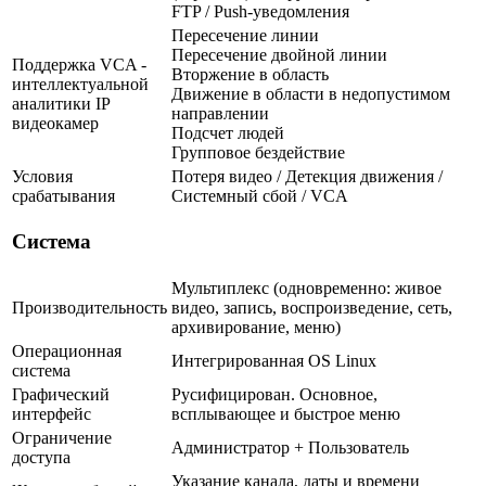
FTP / Push-уведомления
Пересечение линии
Пересечение двойной линии
Поддержка VCA -
Вторжение в область
интеллектуальной
Движение в области в недопустимом
аналитики IP
направлении
видеокамер
Подсчет людей
Групповое бездействие
Условия
Потеря видео / Детекция движения /
срабатывания
Системный сбой / VCA
Система
Мультиплекс (одновременно: живое
Производительность
видео, запись, воспроизведение, сеть,
архивирование, меню)
Операционная
Интегрированная OS Linux
система
Графический
Русифицирован. Основное,
интерфейс
всплывающее и быстрое меню
Ограничение
Администратор + Пользователь
доступа
Указание канала, даты и времени