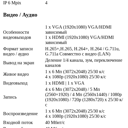
IP 6 Mpix
4
Видео / Аудио
1 x VGA (1920x1080) VGA/HDMI
Особенности
зависимый
видеовыходов
1 x HDMI (1920x1080) VGA/HDMI
зависимый
Формат записи
H.265+,H.265, H.264+, H.264 / G.711u,
видео / аудио
G.711a Совместно с видео (LAN)
Деление 1/4 канала, зум, переключение
Вывод на экран
каналов
1 x 6 Мп (3072х2048) 25/30 к/с
Живое видео
4 х 1080p (1920x1080) 25/30 к/с
Видеовыход
1 x HDMI | 1 x VGA
4 x 6 Мп (3072х2048) / 5 Мп
(2560×1920) / 4 Мп (2560x1440) / 1080p
Запись
(1920x1080) / 720p (1280x720) x 25/30 к/
с
1 x 6 Мп (3072х2048) 25/30 к/с
Воспроизведение
4 х 1080p (1920x1080) 25/30 к/с
Входной поток
40 Мбит/с