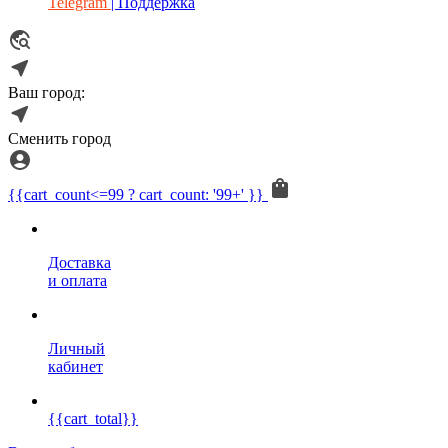
Telegram
| Поддержка
Ваш город:
Сменить город
{{cart_count<=99 ? cart_count: '99+' }}
Доставка
и оплата
Личный
кабинет
{{cart_total}}