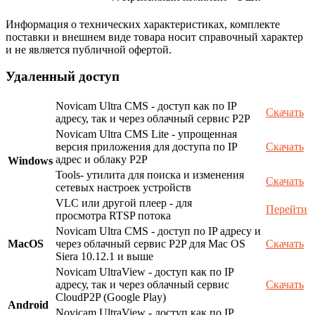
Информация о технических характеристиках, комплекте
поставки и внешнем виде товара носит справочный характер
и не является публичной офертой.
Удаленный доступ
Novicam Ultra CMS - доступ как по IP
Скачать
адресу, так и через облачный сервис P2P
Novicam Ultra CMS Lite - упрощенная
версия приложения для доступа по IP
Скачать
адрес и облаку P2P
Windows
Tools- утилита для поиска и изменения
Скачать
сетевых настроек устройств
VLC или другой плеер - для
Перейти
просмотра RTSP потока
Novicam Ultra CMS - доступ по IP адресу и
MacOS
через облачный сервис P2P для Mac OS
Скачать
Siera 10.12.1 и выше
Novicam UltraView - доступ как по IP
адресу, так и через облачный сервис
Скачать
CloudP2P (Google Play)
Android
Novicam UltraView - доступ как по IP