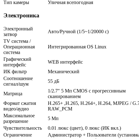
Тип камеры
Уличная всепогодная
Электроника
Электронный
Авто/Ручной (1/5~1/20000 c)
затвор
TV система /
Операционная
Интегрированная OS Linux
система
Графический
WEB интерфейс
интерфейс
ИК фильтр
Механический
Соотношение
55 дБ
сигнал/шум
1/2.7" 5 Мп CMOS с прогрессивным
Матрица
сканированием
Формат сжатия
H.265+ ,H.265, H.264+, H.264, MJPEG / G.
видео/аудио
RAW_PCM
Максимальное
5 Мп
разрешение
Чувствительность
0.01 люкс (цвет), 0 люкс (ИК вкл.)
Ограничение
Администратор + Пользователи (установк