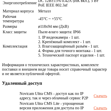
DC 12В±15% 0.42А (ИК вкл.), 5 Вт
Энергопотребление
PoE IEEE 802.3af
Материал корпуса
Металл
Рабочая
-45°С ~ +55°С
температура
Размеры
ø118x94 мм (ДхВ)
Класс защиты
Пыле-влаго защита: IP66
1. IP видеокамера - 1 шт.
2. Крепёжный комплект - 1 шт.
Комплектация
3. Влагозащищённый разъём - 1 шт.
4. Форма для точного монтажа - 1 шт.
5. Технический паспорт изделия - 1 шт.
Информация о технических характеристиках, комплекте
поставки и внешнем виде товара носит справочный характер
и не является публичной офертой.
Удаленный доступ
Novicam Ultra CMS - доступ как по IP
Скачать
адресу, так и через облачный сервис P2P
Novicam Ultra CMS Lite - упрощенная
версия приложения для доступа по IP
Скачать