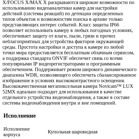
X/FOCUS X/MAX X раскрываются широкие возможности по
использованию видеоаналитики камер для настройки
действий (системы реакций) по детекции определенных
типов объектов и возможностям поиска в архиве только
представляющих интерес событий. Класс защиты IР66
позволяет использовать камеру в любых погодных условиях,
обеспечивает защиту от влаги, пыли, грязи и прочих
неблагоприятных для устройства факторов окружающей
среды. Простота настройки и доступа к камере из любой
точки мира предоставляется бесплатным облачным сервисом,
а поддержка стандарта ONVIF обеспечит связь со всеми
популярными IР видеорегистраторами и программным
обеспечением. Поддерживает режим широкого динамического
диапазона WDR, позволяющего обеспечить сбалансированное
изображение в условиях высококонтрастного освещения.
Высококачественная мегапиксельная камера Novicam™ LUX
52МХ идеально подходит для использования в качестве
отдельного устройства видеонаблюдения, а также в составе
системы видеонаблюдения внутри и вне помещений.
Исполнение
Исполнение
Купольная шаровидная
корпуса