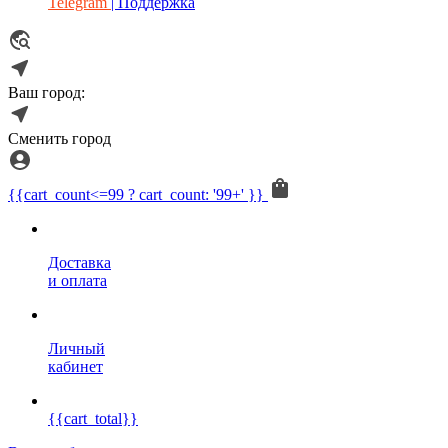
Telegram
| Поддержка
Ваш город:
Сменить город
{{cart_count<=99 ? cart_count: '99+' }}
Доставка
и оплата
Личный
кабинет
{{cart_total}}