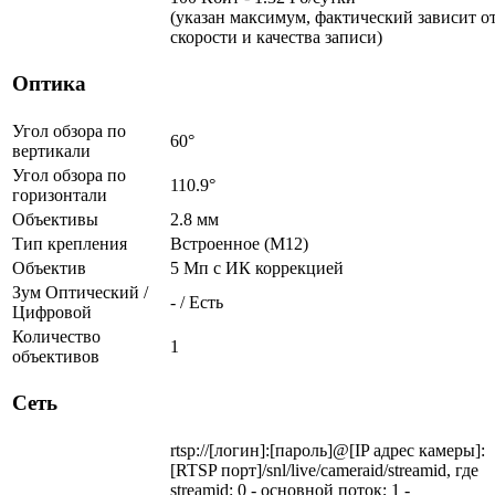
(указан максимум, фактический зависит о
скорости и качества записи)
Оптика
Угол обзора по
60°
вертикали
Угол обзора по
110.9°
горизонтали
Объективы
2.8 мм
Тип крепления
Встроенное (М12)
Объектив
5 Мп c ИК коррекцией
Зум Оптический /
- / Есть
Цифровой
Количество
1
объективов
Сеть
rtsp://[логин]:[пароль]@[IP адрес камеры]:
[RTSP порт]/snl/live/cameraid/streamid, где
streamid: 0 - основной поток; 1 -