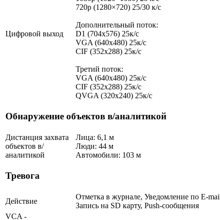
720p (1280×720) 25/30 к/с
Дополнительный поток:
Цифровой выход
D1 (704x576) 25к/с
VGA (640x480) 25к/с
CIF (352x288) 25к/с
Третий поток:
VGA (640x480) 25к/с
CIF (352x288) 25к/с
QVGA (320х240) 25к/с
Обнаружение объектов в/аналитикой
Дистанция захвата
Лица: 6,1 м
объектов в/
Люди: 44 м
аналитикой
Автомобили: 103 м
Тревога
Отметка в журнале, Уведомление по E-mail
Действие
Запись на SD карту, Push-сообщения
VCA -