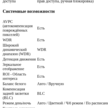
доступа
прав доступа, ручная блокировка)
Системные возможности
AVPC
(автокомпенсация
Есть
повреждённых
пикселей)
WDR
Есть
Широкий
динамический
WDR
диапазон (WDR)
Детекция движения
Есть
Зеркальное
Есть
отображение
ROI - Область
Есть
интереса
Баланс белого
Авто / Вручную
Компенсация
задней засветки
BLC
(BLC)
Режим день/ночь
Авто / Цветной / Ч/б режим / По расписа