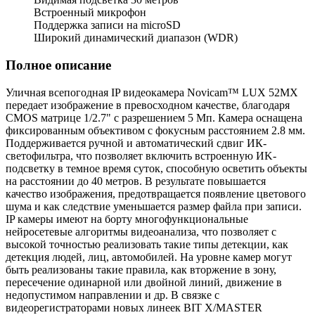
Встроенный микрофон
Поддержка записи на microSD
Широкий динамический диапазон (WDR)
Полное описание
Уличная всепогодная IP видеокамера Novicam™ LUX 52МХ
передает изображение в превосходном качестве, благодаря
CMOS матрице 1/2.7" с разрешением 5 Мп. Камера оснащена
фиксированным объективом с фокусным расстоянием 2.8 мм.
Поддерживается ручной и автоматический сдвиг ИК-
светофильтра, что позволяет включить встроенную ИK-
подсветку в темное время суток, способную осветить объекты
на расстоянии до 40 метров. В результате повышается
качество изображения, предотвращается появление цветового
шума и как следствие уменьшается размер файла при записи.
IP камеры имеют на борту многофункциональные
нейросетевые алгоритмы видеоанализа, что позволяет с
высокой точностью реализовать такие типы детекции, как
детекция людей, лиц, автомобилей. На уровне камер могут
быть реализованы такие правила, как вторжение в зону,
пересечение одинарной или двойной линий, движение в
недопустимом направлении и др. В связке с
видеорегистраторами новых линеек BIT X/MASTER