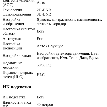
Контроль усиления
Авто
(AGC)
Технология
2D-DNR
шумоподавления
3D-DNR
Настройка
Яркость, контрастность, насыщенность,
изображения
четкость, коридор
Настройка скрытой
Есть
области
Антитуман
Есть
Настройка
Авто / Вручную
экспозиции
Настройки детектора движения, Цвет
Настройки канала
изображения, Имя, Текст, Дата, Время
Подавление
50/60 Гц
мерцания
Подавление ярких
HLC
пятен (HLC)
ИК подсветка
ИК подсветка
Есть
Дальность и угол
40 метров
ИК