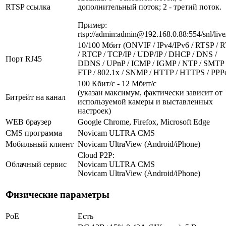
RTSP ссылка
дополнительный поток; 2 - третий поток.
Пример:
rtsp://admin:admin@192.168.0.88:554/snl/live
10/100 Мбит (ONVIF / IPv4/IPv6 / RTSP / 
/ RTCP / TCP/IP / UDP/IP / DHCP / DNS /
Порт RJ45
DDNS / UPnP / ICMP / IGMP / NTP / SMTP 
FTP / 802.1x / SNMP / HTTP / HTTPS / PPP
100 Кбит/с - 12 Мбит/с
(указан максимум, фактически зависит от
Битрейт на канал
используемой камеры и выставленных
настроек)
WEB браузер
Google Chrome, Firefox, Microsoft Edge
CMS программа
Novicam ULTRA CMS
Мобильный клиент
Novicam UltraView (Android/iPhone)
Cloud P2P:
Облачный сервис
Novicam ULTRA CMS
Novicam UltraView (Android/iPhone)
Физические параметры
PoE
Есть