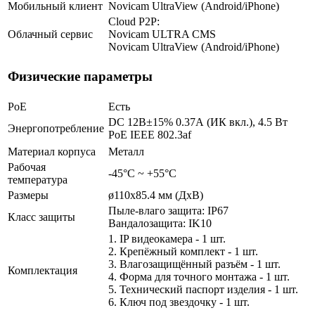
Мобильный клиент
Novicam UltraView (Android/iPhone)
Cloud P2P:
Облачный сервис
Novicam ULTRA CMS
Novicam UltraView (Android/iPhone)
Физические параметры
PoE
Есть
DC 12В±15% 0.37А (ИК вкл.), 4.5 Вт
Энергопотребление
PoE IEEE 802.3af
Материал корпуса
Металл
Рабочая
-45°С ~ +55°С
температура
Размеры
ø110x85.4 мм (ДхВ)
Пыле-влаго защита: IP67
Класс защиты
Вандалозащита: IK10
1. IP видеокамера - 1 шт.
2. Крепёжный комплект - 1 шт.
3. Влагозащищённый разъём - 1 шт.
Комплектация
4. Форма для точного монтажа - 1 шт.
5. Технический паспорт изделия - 1 шт.
6. Ключ под звездочку - 1 шт.