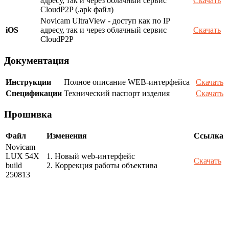
адресу, так и через облачный сервис
Скачать
CloudP2P (.apk файл)
Novicam UltraView - доступ как по IP
iOS
адресу, так и через облачный сервис
Скачать
CloudP2P
Документация
Инструкции
Полное описание WEB-интерфейса
Скачать
Спецификации
Технический паспорт изделия
Скачать
Прошивка
Файл
Изменения
Ссылка
Novicam
LUX 54X
1. Новый web-интерфейс
Скачать
build
2. Коррекция работы объектива
250813