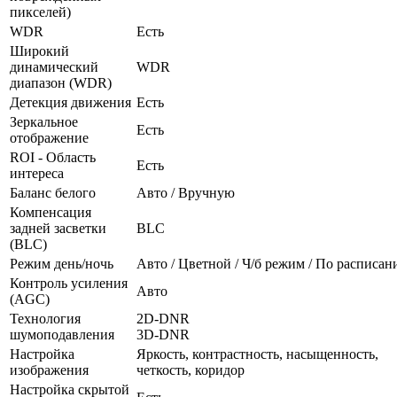
пикселей)
WDR
Есть
Широкий
динамический
WDR
диапазон (WDR)
Детекция движения
Есть
Зеркальное
Есть
отображение
ROI - Область
Есть
интереса
Баланс белого
Авто / Вручную
Компенсация
задней засветки
BLC
(BLC)
Режим день/ночь
Авто / Цветной / Ч/б режим / По расписа
Контроль усиления
Авто
(AGC)
Технология
2D-DNR
шумоподавления
3D-DNR
Настройка
Яркость, контрастность, насыщенность,
изображения
четкость, коридор
Настройка скрытой