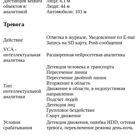
Дистанция захвата
Лица: 6,1 м
объектов в/
Люди: 44 м
аналитикой
Автомобили: 103 м
Тревога
Отметка в журнале, Уведомление по E-mail
Действие
Запись на SD карту, Push-сообщения
VCA -
интеллектуальная
Расширенная нейросетевая аналитика
аналитика
Детекция человека и транспорта
Пересечение линии
Пересечение двойной линии
Вторжение в область
Тип
Движение в области, в недопустимом
интеллектуальной
направлении
аналитики
Подсчет людей
Детекция лиц
Групповое бездействие
Смарт движение
Условия
Детекция движения, ошибка HDD, сетева
срабатывания
тревога, переключение режима день-ночь