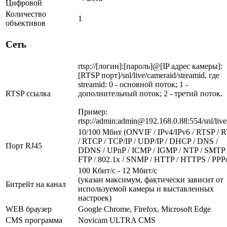
Цифровой
Количество
1
объективов
Сеть
rtsp://[логин]:[пароль]@[IP адрес камеры]:
[RTSP порт]/snl/live/cameraid/streamid, где
streamid: 0 - основной поток; 1 -
RTSP ссылка
дополнительный поток; 2 - третий поток.
Пример:
rtsp://admin:admin@192.168.0.88:554/snl/live
10/100 Мбит (ONVIF / IPv4/IPv6 / RTSP / 
/ RTCP / TCP/IP / UDP/IP / DHCP / DNS /
Порт RJ45
DDNS / UPnP / ICMP / IGMP / NTP / SMTP 
FTP / 802.1x / SNMP / HTTP / HTTPS / PPP
100 Кбит/с - 12 Мбит/с
(указан максимум, фактически зависит от
Битрейт на канал
используемой камеры и выставленных
настроек)
WEB браузер
Google Chrome, Firefox, Microsoft Edge
CMS программа
Novicam ULTRA CMS