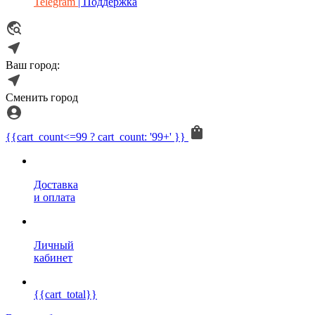
Telegram
| Поддержка
Ваш город:
Сменить город
{{cart_count<=99 ? cart_count: '99+' }}
Доставка
и оплата
Личный
кабинет
{{cart_total}}