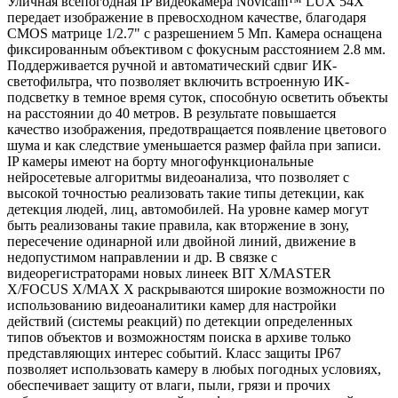
Уличная всепогодная IP видеокамера Novicam™ LUX 54Х
передает изображение в превосходном качестве, благодаря
CMOS матрице 1/2.7" с разрешением 5 Мп. Камера оснащена
фиксированным объективом с фокусным расстоянием 2.8 мм.
Поддерживается ручной и автоматический сдвиг ИК-
светофильтра, что позволяет включить встроенную ИK-
подсветку в темное время суток, способную осветить объекты
на расстоянии до 40 метров. В результате повышается
качество изображения, предотвращается появление цветового
шума и как следствие уменьшается размер файла при записи.
IP камеры имеют на борту многофункциональные
нейросетевые алгоритмы видеоанализа, что позволяет с
высокой точностью реализовать такие типы детекции, как
детекция людей, лиц, автомобилей. На уровне камер могут
быть реализованы такие правила, как вторжение в зону,
пересечение одинарной или двойной линий, движение в
недопустимом направлении и др. В связке с
видеорегистраторами новых линеек BIT X/MASTER
X/FOCUS X/MAX X раскрываются широкие возможности по
использованию видеоаналитики камер для настройки
действий (системы реакций) по детекции определенных
типов объектов и возможностям поиска в архиве только
представляющих интерес событий. Класс защиты IР67
позволяет использовать камеру в любых погодных условиях,
обеспечивает защиту от влаги, пыли, грязи и прочих