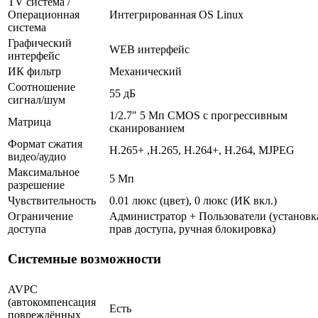
TV система /
Операционная
Интегрированная OS Linux
система
Графический
WEB интерфейс
интерфейс
ИК фильтр
Механический
Соотношение
55 дБ
сигнал/шум
1/2.7" 5 Мп CMOS с прогрессивным
Матрица
сканированием
Формат сжатия
H.265+ ,H.265, H.264+, H.264, MJPEG
видео/аудио
Максимальное
5 Мп
разрешение
Чувствительность
0.01 люкс (цвет), 0 люкс (ИК вкл.)
Ограничение
Администратор + Пользователи (установк
доступа
прав доступа, ручная блокировка)
Системные возможности
AVPC
(автокомпенсация
Есть
повреждённых