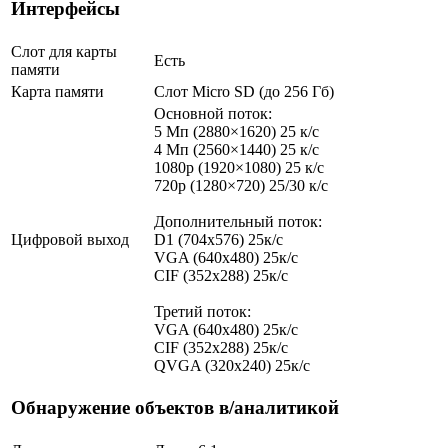
Интерфейсы
Слот для карты
Есть
памяти
Карта памяти
Слот Micro SD (до 256 Гб)
Основной поток:
5 Мп (2880×1620) 25 к/с
4 Мп (2560×1440) 25 к/с
1080p (1920×1080) 25 к/с
720p (1280×720) 25/30 к/с
Дополнительный поток:
Цифровой выход
D1 (704x576) 25к/с
VGA (640x480) 25к/с
CIF (352x288) 25к/с
Третий поток:
VGA (640x480) 25к/с
CIF (352x288) 25к/с
QVGA (320х240) 25к/с
Обнаружение объектов в/аналитикой