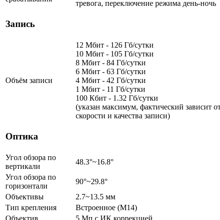
тревога, переключение режима день-ночь
Запись
12 Мбит - 126 Гб/сутки
10 Мбит - 105 Гб/сутки
8 Мбит - 84 Гб/сутки
6 Мбит - 63 Гб/сутки
Объём записи
4 Мбит - 42 Гб/сутки
1 Мбит - 11 Гб/сутки
100 Кбит - 1.32 Гб/сутки
(указан максимум, фактический зависит о
скорости и качества записи)
Оптика
Угол обзора по
48.3°~16.8°
вертикали
Угол обзора по
90°~29.8°
горизонтали
Объективы
2.7~13.5 мм
Тип крепления
Встроенное (M14)
Объектив
5 Мп c ИК коррекцией