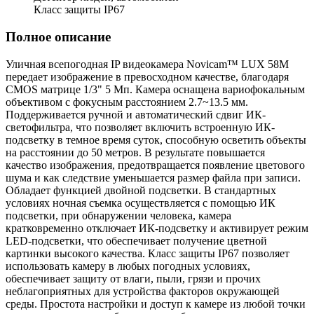
Класс защиты IP67
Полное описание
Уличная всепогодная IP видеокамера Novicam™ LUX 58M
передает изображение в превосходном качестве, благодаря
CMOS матрице 1/3" 5 Мп. Камера оснащена вариофокальным
объективом с фокусным расстоянием 2.7~13.5 мм.
Поддерживается ручной и автоматический сдвиг ИК-
светофильтра, что позволяет включить встроенную ИК-
подсветку в темное время суток, способную осветить объекты
на расстоянии до 50 метров. В результате повышается
качество изображения, предотвращается появление цветового
шума и как следствие уменьшается размер файла при записи.
Обладает функцией двойной подсветки. В стандартных
условиях ночная съемка осуществляется с помощью ИК
подсветки, при обнаружении человека, камера
кратковременно отключает ИК-подсветку и активирует режим
LED-подсветки, что обеспечивает получение цветной
картинки высокого качества. Класс защиты IP67 позволяет
использовать камеру в любых погодных условиях,
обеспечивает защиту от влаги, пыли, грязи и прочих
неблагоприятных для устройства факторов окружающей
среды. Простота настройки и доступ к камере из любой точки