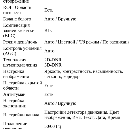
отображение
ROI - Область
Есть
интереса
Баланс белого
Авто / Вручную
Компенсация
задней засветки
BLC
(BLC)
Режим день/ночь
Авто / Цветной / Ч/б режим / По расписа
Контроль усиления
Авто
(AGC)
Технология
2D-DNR
шумоподавления
3D-DNR
Настройка
Яркость, контрастность, насыщенность,
изображения
четкость, коридор
Настройка скрытой
Есть
области
Антитуман
Есть
Настройка
Авто / Вручную
экспозиции
Настройки детектора движения, Цвет
Настройки канала
изображения, Имя, Текст, Дата, Время
Подавление
50/60 Гц
мерцания