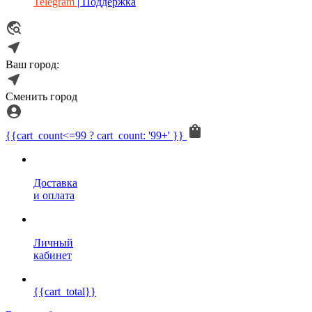
Telegram
| Поддержка
Ваш город:
Сменить город
{{cart_count<=99 ? cart_count: '99+' }}
Доставка
и оплата
Личный
кабинет
{{cart_total}}