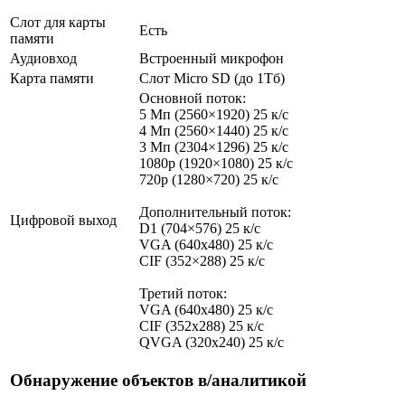
Слот для карты
Есть
памяти
Аудиовход
Встроенный микрофон
Карта памяти
Слот Micro SD (до 1Тб)
Основной поток:
5 Мп (2560×1920) 25 к/с
4 Мп (2560×1440) 25 к/с
3 Мп (2304×1296) 25 к/с
1080p (1920×1080) 25 к/с
720p (1280×720) 25 к/с
Дополнительный поток:
Цифровой выход
D1 (704×576) 25 к/с
VGA (640x480) 25 к/с
CIF (352×288) 25 к/с
Третий поток:
VGA (640x480) 25 к/с
CIF (352x288) 25 к/с
QVGA (320х240) 25 к/с
Обнаружение объектов в/аналитикой