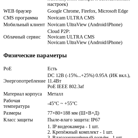
настроек)
WEB браузер
Google Chrome, Firefox, Microsoft Edge
CMS программа
Novicam ULTRA CMS
Мобильный клиент
Novicam UltraView (Android/iPhone)
Cloud P2P:
Облачный сервис
Novicam ULTRA CMS
Novicam UltraView (Android/iPhone)
Физические параметры
PoE
Есть
DC 12В (-15%...+25%) 0.95А (ИК вкл.),
Энергопотребление
11.4Вт
PoE IEEE 802.3af
Материал корпуса
Металл
Рабочая
-45°С ~ +55°С
температура
Размеры
77×80×188 мм (Ш×В×Д)
Класс защиты
Пыле-влаго защита: IP67
1. IP видеокамера - 1 шт.
2. Крепёжный комплект - 1 шт.
3. Влагозащищённый разъём - 1 шт.