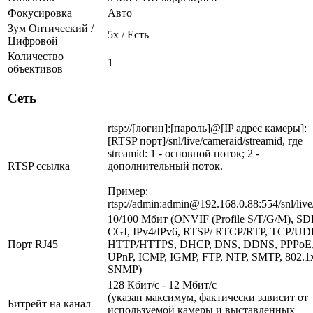
Фокусировка
Авто
Зум Оптический /
5х / Есть
Цифровой
Количество
1
объективов
Сеть
rtsp://[логин]:[пароль]@[IP адрес камеры]:
[RTSP порт]/snl/live/cameraid/streamid, где
streamid: 1 - основной поток; 2 -
RTSP ссылка
дополнительный поток.
Пример:
rtsp://admin:admin@192.168.0.88:554/snl/live
10/100 Мбит (ONVIF (Profile S/T/G/M), SD
CGI, IPv4/IPv6, RTSP/ RTCP/RTP, TCP/UD
Порт RJ45
HTTP/HTTPS, DHCP, DNS, DDNS, PPPoE
UPnP, ICMP, IGMP, FTP, NTP, SMTP, 802.1
SNMP)
128 Кбит/с - 12 Мбит/с
(указан максимум, фактически зависит от
Битрейт на канал
используемой камеры и выставленных