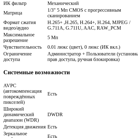
ИК фильтр
Механический
1/3" 5 Мп CMOS с прогрессивным
Матрица
сканированием
Формат сжатия
H.265+ ,H.265, H.264+, H.264, MJPEG /
видео/аудио
G.711A, G.711U, AAC, RAW_PCM
Максимальное
5 Мп
разрешение
Чувствительность
0.01 люкс (цвет), 0 люкс (ИК вкл.)
Ограничение
Администратор + Пользователи (установк
доступа
прав доступа, ручная блокировка)
Системные возможности
AVPC
(автокомпенсация
Есть
повреждённых
пикселей)
Широкий
динамический
DWDR
диапазон (WDR)
Детекция движения
Есть
Зеркальное
Есть