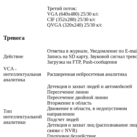
Третий поток:
VGA (640x480) 25/30 к/с
CIF (352x288) 25/30 к/с
QVGA (320х240) 25/30 к/с
Тревога
Отметка в журнале, Уведомление по E-mail
Действие
Запись на SD карту, Звуковой сигнал трев
Загрузка на FTP, Push-сообщения
VCA -
интеллектуальная
Расширенная нейросетевая аналитика
аналитика
Детекция и захват людей и автомобилей
Пересечение линии
Пересечение двойной линии
Вторжение в область
Движение в области, в недопустимом
Тип
направлении
интеллектуальной
Подсчет людей
аналитики
Детекция и захват лиц (распознавание лиц
связке с NVR)
Групповое бездействие