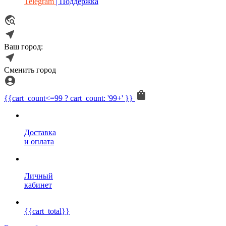
Telegram
| Поддержка
Ваш город:
Сменить город
{{cart_count<=99 ? cart_count: '99+' }}
Доставка
и оплата
Личный
кабинет
{{cart_total}}