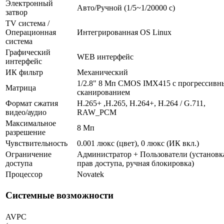
Электронный
Авто/Ручной (1/5~1/20000 c)
затвор
TV система /
Операционная
Интегрированная OS Linux
система
Графический
WEB интерфейс
интерфейс
ИК фильтр
Механический
1/2.8" 8 Мп CMOS IMX415 с прогрессив
Матрица
сканированием
Формат сжатия
H.265+ ,H.265, H.264+, H.264 / G.711,
видео/аудио
RAW_PCM
Максимальное
8 Мп
разрешение
Чувствительность
0.001 люкс (цвет), 0 люкс (ИК вкл.)
Ограничение
Администратор + Пользователи (установк
доступа
прав доступа, ручная блокировка)
Процессор
Novatek
Системные возможности
AVPC