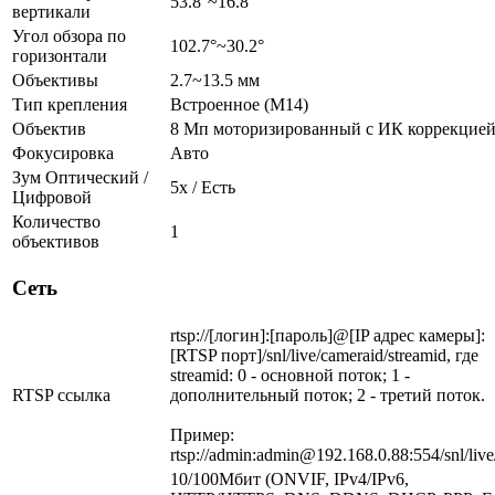
53.8°~16.8°
вертикали
Угол обзора по
102.7°~30.2°
горизонтали
Объективы
2.7~13.5 мм
Тип крепления
Встроенное (M14)
Объектив
8 Мп моторизированный c ИК коррекцие
Фокусировка
Авто
Зум Оптический /
5х / Есть
Цифровой
Количество
1
объективов
Сеть
rtsp://[логин]:[пароль]@[IP адрес камеры]:
[RTSP порт]/snl/live/cameraid/streamid, где
streamid: 0 - основной поток; 1 -
RTSP ссылка
дополнительный поток; 2 - третий поток.
Пример:
rtsp://admin:admin@192.168.0.88:554/snl/live
10/100Мбит (ONVIF, IPv4/IPv6,