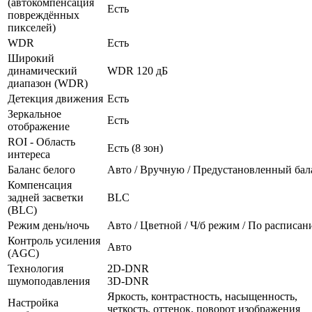
(автокомпенсация
Есть
повреждённых
пикселей)
WDR
Есть
Широкий
динамический
WDR 120 дБ
диапазон (WDR)
Детекция движения
Есть
Зеркальное
Есть
отображение
ROI - Область
Есть (8 зон)
интереса
Баланс белого
Авто / Вручную / Предустановленный бал
Компенсация
задней засветки
BLC
(BLC)
Режим день/ночь
Авто / Цветной / Ч/б режим / По расписа
Контроль усиления
Авто
(AGC)
Технология
2D-DNR
шумоподавления
3D-DNR
Яркость, контрастность, насыщенность,
Настройка
четкость, оттенок, поворот изображения