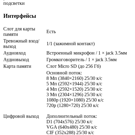
подсветки
Интерфейсы
Слот для карты
Есть
памяти
Тревожный вход/
1/1 (зажимной контакт)
выход
Аудиовход
Встроенный микрофон / 1 × jack 3.5мм
Аудиовыход
Громкоговоритель / 1 × jack 3.5мм
Карта памяти
Слот Micro SD (до 256 Гб)
Основной поток:
8 Мп (3840×2160) 25/30 к/с
5 Мп (2592×1944) 25/30 к/с
4 Мп (2592×1520) 25/30 к/с
3 Мп (2304×1296) 25/30 к/с
1080p (1920×1080) 25/30 к/с
720p (1280×720) 25/30 к/с
Цифровой выход
Дополнительный поток:
D1 (704x576) 25/30 к/с
VGA (640x480) 25/30 к/с
CIF (352x288) 25/30 к/с