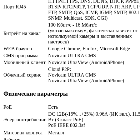
HTTP/HTTPS, DNS, DDNS, DHCP, PPPoE
Порт RJ45
RTSP/ RTCP/RTP, TCP/UDP, NTP, ARP, UP
FTP, SMTP, QoS, ICMP, IGMP, SMTP, 802.1
SNMP, Multicast, SDK, CGI)
100 Кбит/с - 16 Мбит/с
(указан максимум, фактически зависит от
Битрейт на канал
используемой камеры и выставленных
настроек)
WEB браузер
Google Chrome, Firefox, Microsoft Edge
CMS программа
Novicam ULTRA CMS
Мобильный клиент
Novicam UltraView (Android/iPhone)
Cloud P2P:
Облачный сервис
Novicam ULTRA CMS
Novicam UltraView (Android/iPhone)
Физические параметры
PoE
Есть
DC 12В(-15%...+25%) 0.96А (ИК вкл.), 11.
Энергопотребление
Вт (3 класс PoE)
PoE IEEE 802.3af
Материал корпуса
Металл
Рабочая