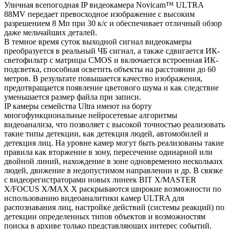
Уличная всепогодная IP видеокамера Novicam™ ULТRA
88MV передает превосходное изображение с высоким
разрешением 8 Мп при 30 к/с и обеспечивает отличный обзор
даже мельчайших деталей.
В темное время суток выходной сигнал видеокамеры
преобразуется в реальный ЧБ сигнал, а также сдвигается ИК-
светофильтр с матрицы CMOS и включается встроенная ИК-
подсветка, способная осветить объекты на расстоянии до 60
метров. В результате повышается качество изображения,
предотвращается появление цветового шума и как следствие
уменьшается размер файла при записи.
IP камеры семейства Ultra имеют на борту
многофункциональные нейросетевые алгоритмы
видеоанализа, что позволяет с высокой точностью реализовать
такие типы детекции, как детекция людей, автомобилей и
детекция лиц. На уровне камер могут быть реализованы такие
правила как вторжение в зону, пересечение одинарной или
двойной линий, нахождение в зоне одновременно нескольких
людей, движение в недопустимом направлении и др. В связке
с видеорегистраторами новых линеек BIT X/MASTER
X/FOCUS X/MAX X раскрываются широкие возможности по
использованию видеоаналитики камер ULTRA для
распознавания лиц, настройке действий (системы реакций) по
детекции определенных типов объектов и возможностям
поиска в архиве только представляющих интерес событий.