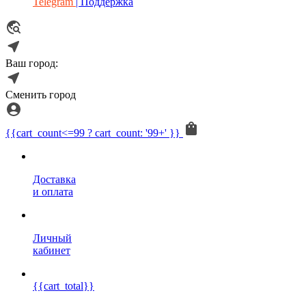
Telegram
| Поддержка
Ваш город:
Сменить город
{{cart_count<=99 ? cart_count: '99+' }}
Доставка
и оплата
Личный
кабинет
{{cart_total}}