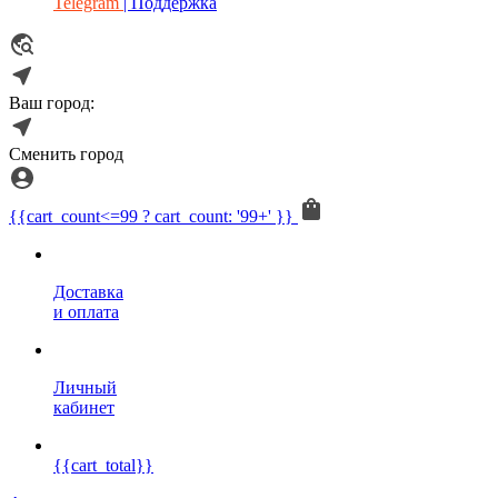
Telegram
| Поддержка
Ваш город:
Сменить город
{{cart_count<=99 ? cart_count: '99+' }}
Доставка
и оплата
Личный
кабинет
{{cart_total}}