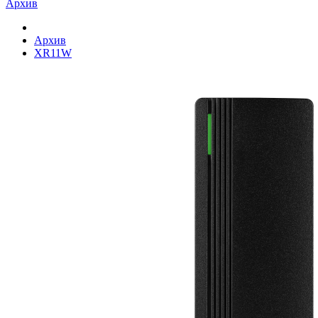
Архив
Архив
XR11W