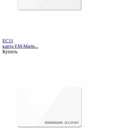
EC11
карта EM-Marin...
Купить