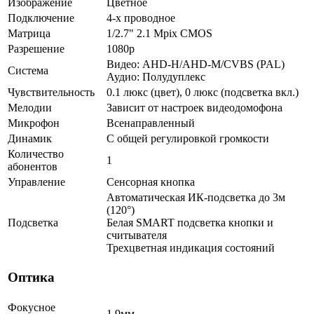
Изображение
Цветное
Подключение
4-х проводное
Матрица
1/2.7" 2.1 Mpix CMOS
Разрешение
1080p
Видео: AHD-H/AHD-M/CVBS (PAL)
Система
Аудио: Полудуплекс
Чувствительность
0.1 люкс (цвет), 0 люкс (подсветка вкл.)
Мелодии
Зависит от настроек видеодомофона
Микрофон
Всенаправленный
Динамик
С общей регулировкой громкости
Количество
1
абонентов
Управление
Сенсорная кнопка
Автоматическая ИК-подсветка до 3м
(120°)
Подсветка
Белая SMART подсветка кнопки и
считывателя
Трехцветная индикация состояний
Оптика
Фокусное
1.9мм