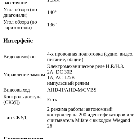
расстояние
Угол обзора (по
140°
диагонали)
Угол обзора (по
136°
горизонтали)
Интерфейс
4-х проводная подготовка (аудио, видео,
Видеодомофон
питание, общий)
Электромеханическое реле Н.Р./Н.З.
2A, DC 30В
Управление замком
1A, AC 125В
импульсный режим
Видеовыход
AHD-H/AHD-M/CVBS
Контроль доступа
Есть
(СКУД)
2 режима работы: автономный
контроллер на 200 идентификаторов или
Тип СКУД
считыватель Mifare c выходом Wiegand-
26
Совместимость