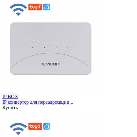
IP BOX
IP конвертер для переадресации...
Купить