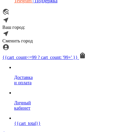
Telegram
| Поддержка
Ваш город:
Сменить город
{{cart_count<=99 ? cart_count: '99+' }}
Доставка
и оплата
Личный
кабинет
{{cart_total}}