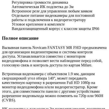
Регулировка громкости динамика
Автоматическая ИК подсветка до 3м
Встроенное реле для управления любым замком
Отдельное питание видеокамеры для постоянной
работы и подключения к видеорегистратору
Угловое крепление в комплекте
Вандалозащищенный корпус с классом защиты IP66
Полное описание
Вызывная панель Novicam FANTASY MR FHD предназначена
для организации видеоинтеркома и системы контроля
доступа. Устанавливается совместно с монитором
видеодомофона и позволяет вести наблюдение перед собой,
голосовую связь и контроль доступа по картам Mifare.
Встроенная видеокамера с объективом 1.9 мм, дающим
сверхширокий угол обзора 140°, может передавать
качественную картинку в разрешении Full HD 1080p на
монитор видеодомофона и/или видеорегистратор. Кроме
этого, для совместимости панели с другими устройствами
разрешение видеовыхода можно поменять на 720p или 960H
(CVBS).
ИК-подсветка с дальностью 3м позволяет увидеть посетителя