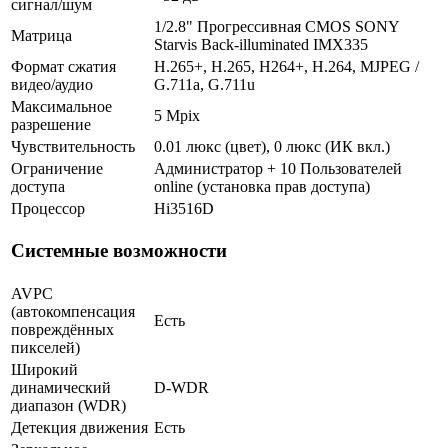
сигнал/шум
1/2.8" Прогрессивная CMOS SONY
Матрица
Starvis Back-illuminated IMX335
Формат сжатия
H.265+, H.265, H264+, H.264, MJPEG /
видео/аудио
G.711a, G.711u
Максимальное
5 Mpix
разрешение
Чувствительность
0.01 люкс (цвет), 0 люкс (ИК вкл.)
Ограничение
Администратор + 10 Пользователей
доступа
online (установка прав доступа)
Процессор
Hi3516D
Системные возможности
AVPC
(автокомпенсация
Есть
повреждённых
пикселей)
Широкий
динамический
D-WDR
диапазон (WDR)
Детекция движения
Есть