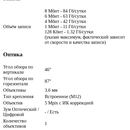
8 Мбит - 84 Гб/сутки
6 Мбит - 63 Гб/сутки
4 Мбит - 42 Гб/сутки
Объём записи
1 Мбит - 11 Гб/сутки
128 Кбит - 1.32 Гб/сутки
(указан максимум, фактический зависит
от скорости и качества записи)
Оптика
Угол обзора по
46°
вертикали
Угол обзора по
87°
горизонтали
Объективы
3.6 мм
Тип крепления
Встроенное (М12)
Объектив
5 Mpix c ИК коррекцией
Зум Оптический /
- / Есть
Цифровой
Количество
1
объективов