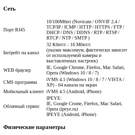
Сеть
10/100Мбит (Novicam / ONVIF 2.4 /
TCP/IP / ICMP / HTTP / HTTPS / FTP /
Порт RJ45
DHCP / DNS / DDNS / RTP / RTSP /
RTCP / NTP / SMTP )
32 Кбит/с - 16 Мбит/с
(указан максимум, фактически зависит
Битрейт на канал
от используемой камеры и
выставленных настроек)
IE, Google Chrome, Firefox, Mac Safari,
WEB браузер
Opera (Windows 10 / 8 / 7)
iVMS 4.1 (Windows 10 / 8 / 7 / VISTA /
CMS программа
XP) - 64 канала на экран
Мобильный клиент
iVMS 4.5 (Android, iPhone)
IPEYE:
IE, Google Crome, Firefox, Mac Safari,
Облачный сервис
Opera (ipeye.ru)
IPEYE (Android, iPhone)
Физические параметры