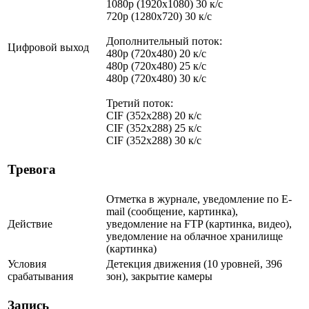
1080p (1920x1080) 30 к/с
720p (1280x720) 30 к/с
Дополнительный поток:
Цифровой выход
480p (720x480) 20 к/с
480p (720x480) 25 к/с
480p (720x480) 30 к/с
Третий поток:
CIF (352x288) 20 к/с
CIF (352x288) 25 к/с
CIF (352x288) 30 к/с
Тревога
Отметка в журнале, уведомление по E-
mail (сообщение, картинка),
Действие
уведомление на FTP (картинка, видео),
уведомление на облачное хранилище
(картинка)
Условия
Детекция движения (10 уровней, 396
срабатывания
зон), закрытие камеры
Запись