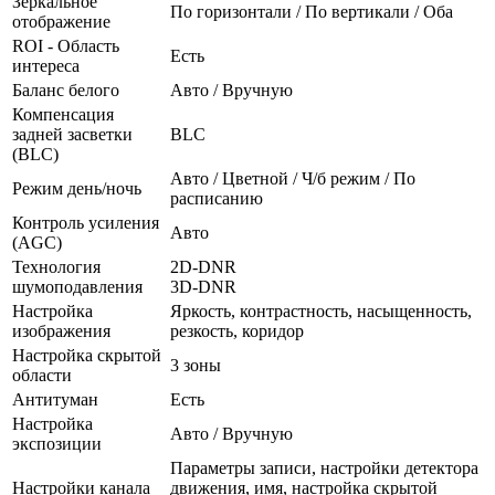
Зеркальное
По горизонтали / По вертикали / Оба
отображение
ROI - Область
Есть
интереса
Баланс белого
Авто / Вручную
Компенсация
задней засветки
BLC
(BLC)
Авто / Цветной / Ч/б режим / По
Режим день/ночь
расписанию
Контроль усиления
Авто
(AGC)
Технология
2D-DNR
шумоподавления
3D-DNR
Настройка
Яркость, контрастность, насыщенность,
изображения
резкость, коридор
Настройка скрытой
3 зоны
области
Антитуман
Есть
Настройка
Авто / Вручную
экспозиции
Параметры записи, настройки детектора
Настройки канала
движения, имя, настройка скрытой