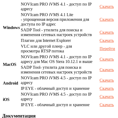
NOVIcam PRO iVMS 4.1 - доступ по IP
Скачать
адресу
NOVIcam PRO iVMS 4.1 Lite
- упрощенная версия приложения для
Скачать
доступа по IP адрес
Windows
SADP Tool - утилита для поиска и
Скачать
изменения сетевых настроек устройств
Плагин для Internet Explorer
Скачать
VLC или другой плеер - для
Перейти
просмотра RTSP потока
NOVIcam PRO iVMS 4.1 - доступ по IP
Скачать
адресу для Mac OS Siera 10.12.1 и выше
MacOS
SADP Tool- утилита для поиска и
Скачать
изменения сетевых настроек устройств
NOVIcam PRO iVMS 4.5 - доступ по IP
Скачать
адресу
Android
IP EYE - облачный доступ и хранение
Скачать
NOVIcam PRO iVMS 4.5 - доступ по IP
Скачать
адресу
iOS
IP EYE - облачный доступ и хранение
Скачать
Документация