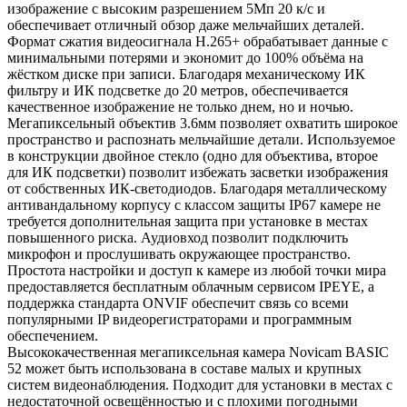
изображение с высоким разрешением 5Мп 20 к/с и
обеспечивает отличный обзор даже мельчайших деталей.
Формат сжатия видеосигнала H.265+ обрабатывает данные с
минимальными потерями и экономит до 100% объёма на
жёстком диске при записи. Благодаря механическому ИК
фильтру и ИК подсветке до 20 метров, обеспечивается
качественное изображение не только днем, но и ночью.
Мегапиксельный объектив 3.6мм позволяет охватить широкое
пространство и распознать мельчайшие детали. Используемое
в конструкции двойное стекло (одно для объектива, второе
для ИК подсветки) позволит избежать засветки изображения
от собственных ИК-светодиодов. Благодаря металлическому
антивандальному корпусу с классом защиты IP67 камере не
требуется дополнительная защита при установке в местах
повышенного риска. Аудиовход позволит подключить
микрофон и прослушивать окружающее пространство.
Простота настройки и доступ к камере из любой точки мира
предоставляется бесплатным облачным сервисом IPEYE, а
поддержка стандарта ONVIF обеспечит связь со всеми
популярными IP видеорегистраторами и программным
обеспечением.
Высококачественная мегапиксельная камера Novicam BASIC
52 может быть использована в составе малых и крупных
систем видеонаблюдения. Подходит для установки в местах с
недостаточной освещённостью и с плохими погодными