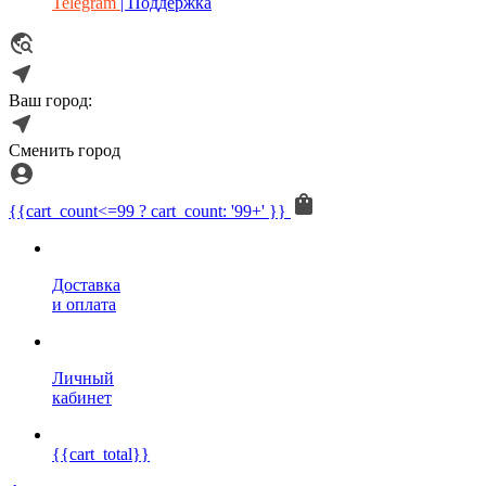
Telegram
| Поддержка
Ваш город:
Сменить город
{{cart_count<=99 ? cart_count: '99+' }}
Доставка
и оплата
Личный
кабинет
{{cart_total}}