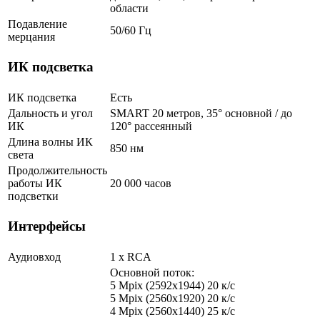
области
Подавление
50/60 Гц
мерцания
ИК подсветка
ИК подсветка
Есть
Дальность и угол
SMART 20 метров, 35° основной / до
ИК
120° рассеянный
Длина волны ИК
850 нм
света
Продолжительность
работы ИК
20 000 часов
подсветки
Интерфейсы
Аудиовход
1 х RCA
Основной поток:
5 Mpix (2592x1944) 20 к/с
5 Mpix (2560x1920) 20 к/с
4 Mpix (2560x1440) 25 к/с