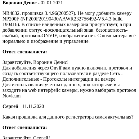
Воронин Денис
-
02.01.2021
NR4832. прошивка 3.4.96(200527). Не могу добавить камеру
NP200F (NP200F20190430AAWR232756492-V5.4.3 build
190416). В списке найденных камер она присутствует, а при
добавлении статус -восклицательный знак, безопастность-
слабый, протокол-ONVIF, изображения нет. С компьютера всё
нормально и изображение и управление.
Ответ специалиста:
Здравтсвуйте, Воронин Денис!
Для добавления через Onvif вам нужно включить протокол и
создать соответствующего пользователя в разделе Сеть -
Дополнительные - Протоколы интеграции на камере
Для использования учетных данных, под которыми вы
заходите на web интерфейс камеры, нужно выбирать протокол
Novicam
Сергей
-
11.11.2020
Какая прошивка для данного регистратора самая актуальная?
Ответ специалиста:
Здравтсвуйте, Сергей!