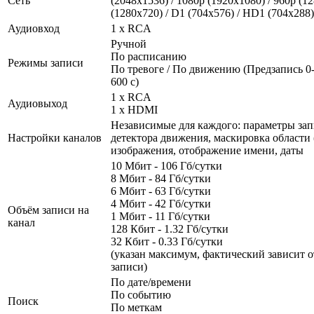
Сеть
(2048х1536) / 1080p (1920х1080) / 960p (12
(1280х720) / D1 (704x576) / HD1 (704x288) 
Аудиовход
1 x RCA
Ручной
По расписанию
Режимы записи
По тревоге / По движению (Предзапись 0-
600 с)
1 x RCA
Аудиовыход
1 x HDMI
Независимые для каждого: параметры зап
Настройки каналов
детектора движения, маскировка области (
изображения, отображение имени, даты
10 Мбит - 106 Гб/сутки
8 Мбит - 84 Гб/сутки
6 Мбит - 63 Гб/сутки
4 Мбит - 42 Гб/сутки
Объём записи на
1 Мбит - 11 Гб/сутки
канал
128 Кбит - 1.32 Гб/сутки
32 Кбит - 0.33 Гб/сутки
(указан максимум, фактический зависит о
записи)
По дате/времени
По событию
Поиск
По меткам