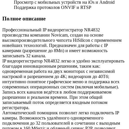
Просмотр с мобильных устройств на iOs и Android
Поддержка протоколов ONVIF и RTSP
Полное описание
Профессиональный IP видеорегистратор NR4832
производства компании Novicam, создан на основе
высокопроизводительного чипсета HiSilicon с применением
новейших технологий. Предназначен для работы с IP
камерами (разрешение до 8Мп) и имеет возможность
записывать 32 канала.
IP видеорегистратор NR4832 легко и удобно эксплуатировать
благодаря инновационным решениям, таким как:
одновременная работа на двух мониторах с независимой
настрокой и разрешением до 4K; видеоархив до 40Тб;
интуитивно понятное графическое меню и поддержка всех
современных операционных систем (включая мобильные).
Запись всех каналов ведётся в любом поддерживаемом
разрешении и реальном времени. При этом общий
записываемый поток определяется входным потоком
регистратора.
Автоматический помощник позволит легко подключить IP
камеры. Возможность удалённого одновременного
подключения до 32 пользователей в сочетании с выходным
потоком в 160 Мбит/с и облачный сервис P2P, позволяют