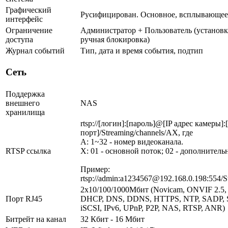
Графический
Русифицирован. Основное, всплывающее
интерфейс
Ограничение
Администратор + Пользователь (установк
доступа
ручная блокировка)
Журнал событий
Тип, дата и время события, подтип
Сеть
Поддержка
внешнего
NAS
хранилища
rtsp://[логин]:[пароль]@[IP адрес камеры]
порт]/Streaming/channels/AX, где
A: 1~32 - номер видеоканала.
RTSP ссылка
X: 01 - основной поток; 02 - дополнитель
Пример:
rtsp://admin:a1234567@192.168.0.198:554/S
2х10/100/1000Мбит (Novicam, ONVIF 2.5, 
Порт RJ45
DHCP, DNS, DDNS, HTTPS, NTP, SADP, 
iSCSI, IPv6, UPnP, P2P, NAS, RTSP, ANR)
Битрейт на канал
32 Кбит - 16 Мбит