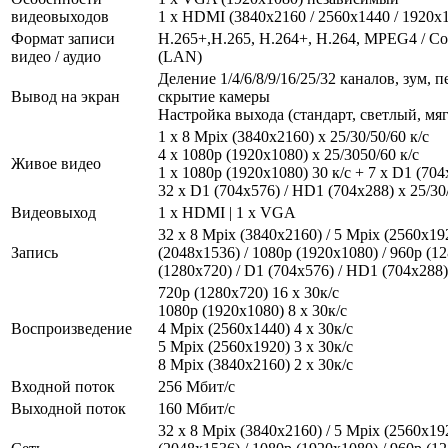
видеовыходов
1 x HDMI (3840x2160 / 2560x1440 / 1920
Формат записи
H.265+,H.265, H.264+, H.264, MPEG4 / Со
видео / аудио
(LAN)
Деление 1/4/6/8/9/16/25/32 каналов, зум, 
Вывод на экран
скрытие камеры
Настройка выхода (стандарт, светлый, мя
1 x 8 Mpix (3840x2160) х 25/30/50/60 к/с
4 х 1080р (1920х1080) х 25/3050/60 к/с
Живое видео
1 x 1080p (1920х1080) 30 к/с + 7 x D1 (704
32 х D1 (704x576) / HD1 (704x288) х 25/30/
Видеовыход
1 x HDMI | 1 x VGA
32 х 8 Mpix (3840x2160) / 5 Mpix (2560x19
Запись
(2048х1536) / 1080p (1920х1080) / 960p (12
(1280х720) / D1 (704x576) / HD1 (704x288) 
720p (1280х720) 16 x 30к/с
1080р (1920x1080) 8 x 30к/с
Воспроизведение
4 Mpix (2560x1440) 4 x 30к/с
5 Mpix (2560x1920) 3 x 30к/с
8 Mpix (3840x2160) 2 x 30к/с
Входной поток
256 Мбит/с
Выходной поток
160 Мбит/с
32 х 8 Mpix (3840x2160) / 5 Mpix (2560x19