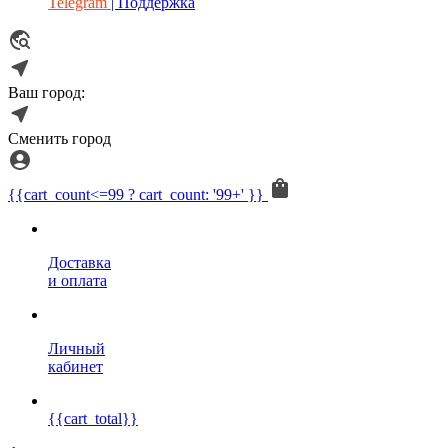
Telegram
| Поддержка
Ваш город:
Сменить город
{{cart_count<=99 ? cart_count: '99+' }}
Доставка
и оплата
Личный
кабинет
{{cart_total}}