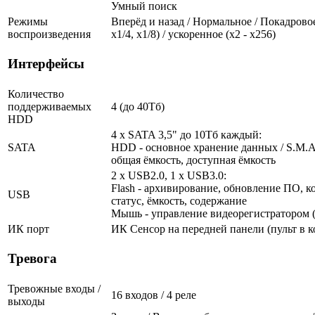
Умный поиск
Режимы
Вперёд и назад / Нормальное / Покадровое
воспроизведения
х1/4, х1/8) / ускоренное (х2 - х256)
Интерфейсы
Количество
поддерживаемых
4 (до 40Тб)
HDD
4 x SATA 3,5" до 10Тб каждый:
SATA
HDD - основное хранение данных / S.M.A.R
общая ёмкость, доступная ёмкость
2 x USB2.0, 1 x USB3.0:
Flash - архивирование, обновление ПО, к
USB
статус, ёмкость, содержание
Мышь - управление видеорегистратором (
ИК порт
ИК Сенсор на передней панели (пульт в к
Тревога
Тревожные входы /
16 входов / 4 реле
выходы