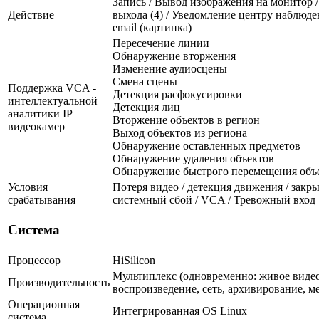
Запись / Вывод изображения на монитор 
Действие
выхода (4) / Уведомление центру наблюде
email (картинка)
Пересечение линии
Обнаружение вторжения
Изменение аудиосцены
Смена сцены
Поддержка VCA -
Детекция расфокусировки
интеллектуальной
Детекция лиц
аналитики IP
Вторжение объектов в регион
видеокамер
Выход объектов из региона
Обнаружение оставленных предметов
Обнаружение удаления объектов
Обнаружение быстрого перемещения объ
Условия
Потеря видео / детекция движения / закры
срабатывания
системный сбой / VCA / Тревожный вход
Система
Процессор
HiSilicon
Мультиплекс (одновременно: живое видео
Производительность
воспроизведение, сеть, архивирование, м
Операционная
Интегрированная OS Linux
система