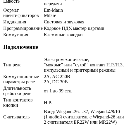
Ёмкость
передачи
Формат
Em-Marin
идентификаторов
Mifare
Индикация
Световая и звуковая
Программирование
Кодовое ПДУ, мастер-картами
Коммутация
Клеммные колодки
Подключение
Электромеханическое,
Тип реле
"мокрые" или "сухой" контакт Н.Р./Н.З,
импульсный и триггерный режимы
Коммутационные
2А, AC 250В
параметры реле
2А, DC 30В
Длительность
от 1 до 99 сек.
сработки реле
Тип контактов
Н.Р.
кнопки
Вход: Wiegand-26…37, Wiegand-4/8/10
Считыватель
(1 любой считыватель с Wiegand-26 или
2 считывателя ER22W или MR22W)