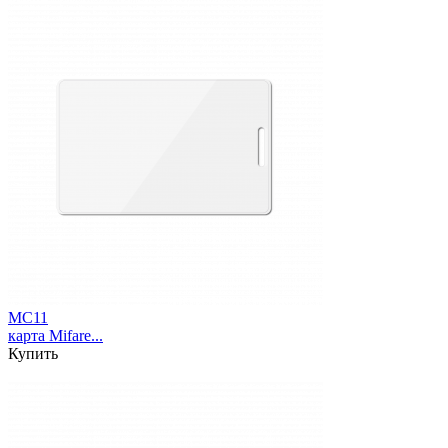
MC11
карта Mifare...
Купить