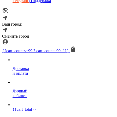
Telegram
| Поддержка
Ваш город:
Сменить город
{{cart_count<=99 ? cart_count: '99+' }}
Доставка
и оплата
Личный
кабинет
{{cart_total}}