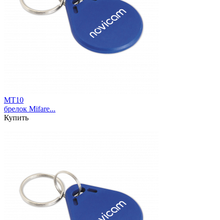
MT10
брелок Mifare...
Купить