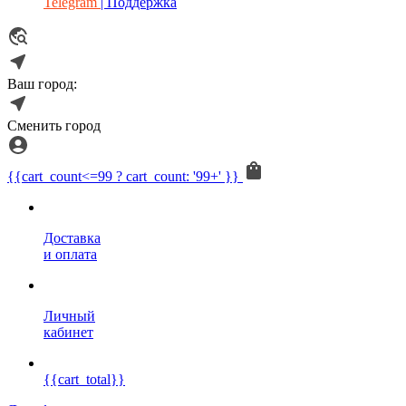
Telegram
| Поддержка
Ваш город:
Сменить город
{{cart_count<=99 ? cart_count: '99+' }}
Доставка
и оплата
Личный
кабинет
{{cart_total}}