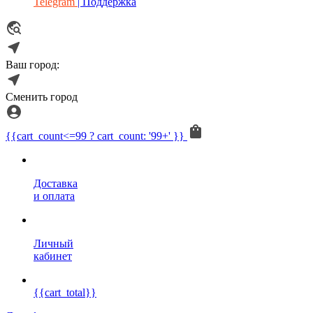
Telegram
| Поддержка
Ваш город:
Сменить город
{{cart_count<=99 ? cart_count: '99+' }}
Доставка
и оплата
Личный
кабинет
{{cart_total}}