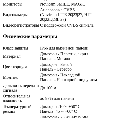
Мониторы
Novicam SMILE, MAGIC
Аналоговые CVBS
Видеокамеры
(Novicam LITE 20|23|27, HIT
20|22L|23L|28)
Видеорегистраторы
С поддержкой CVBS сигнала
Физические параметры
Класс защиты
IP66 для вызывной панели
Домофон - Пластик, акрил
Материал
Панель - Металл
Домофон - Белый
Цвет корпуса
Панель - Серебро
Домофон - Накладной
Монтаж
Панель - Накладной, под углом
Дальность передачи
До 100 м
сигнала
Относительная
до 98% для панели
влажность
Температурный
Домофон -10°~ +50° С
режим
Панель -45°~ +60° С
Домофон - 238х144х19 мм