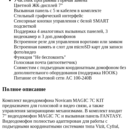
Участник программы Горячая замена
Цветной ЖК-дисплей 7”
Вызывная панель с 5 м кабелем в комплекте
Стильный графический интерфейс
Сенсорные кнопки управления c белой SMART
подсветкой
Поддержка 4 аналоговых вызывных панелей, 3
видеокамер и 3 доп.домофонов
Встроенное реле для управления воротами или замком
Встроенная память и слот для microSD карт для записи
фото/видео
Функция "Не беспокоить"
Голосовая почта (автоответчик)
Совместим с подъездным координатным домофоном без
дополнительного оборудования (поддержка HOOK)
Питание от бытовой сети AC 100-240В
Полное описание
Комплект видеодомофона Novicam MAGIC 7С KIT
предназначен для голосовой и видео связи, а также
управления запирающими механизмами. В комплект входит
7" видеодомофон MAGIC 7C и вызывная панель FANTASY.
Видеодомофон полностью адаптирован для работы с
подъездными координатными системами типа Vizit, Cyfral,