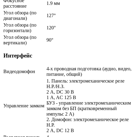
Фокусное
1.9 мм
расстояние
Угол обзора (по
127°
диагонали)
Угол обзора (по
120°
горизонтали)
Угол обзора (по
90°
вертикали)
Интерфейс
4-х проводная подготовка (аудио, видео,
Видеодомофон
питание, общий)
1. Панель: электромеханическое реле
Н.Р./Н.З.
2 A, DC 30 В
1 A, AC 125 В
БУЗ - управление электромеханическим
Управление замком
замком без БП (кратковременный
импульс 2 A)
2. Домофон: электромеханическое реле
Н.Р.
2 A, DC 12 В