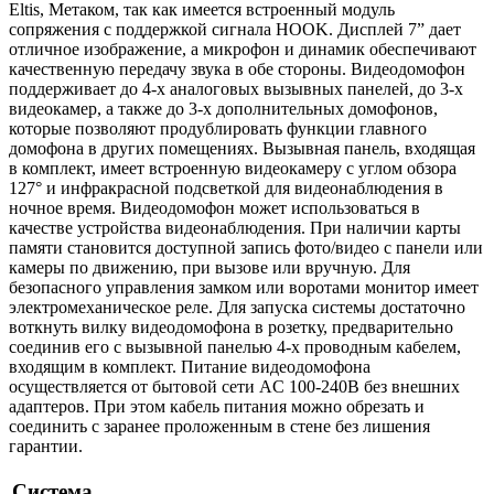
Eltis, Метаком, так как имеется встроенный модуль
сопряжения с поддержкой сигнала HOOK. Дисплей 7” дает
отличное изображение, а микрофон и динамик обеспечивают
качественную передачу звука в обе стороны. Видеодомофон
поддерживает до 4-х аналоговых вызывных панелей, до 3-х
видеокамер, а также до 3-х дополнительных домофонов,
которые позволяют продублировать функции главного
домофона в других помещениях. Вызывная панель, входящая
в комплект, имеет встроенную видеокамеру c углом обзора
127° и инфракрасной подсветкой для видеонаблюдения в
ночное время. Видеодомофон может использоваться в
качестве устройства видеонаблюдения. При наличии карты
памяти становится доступной запись фото/видео с панели или
камеры по движению, при вызове или вручную. Для
безопасного управления замком или воротами монитор имеет
электромеханическое реле. Для запуска системы достаточно
воткнуть вилку видеодомофона в розетку, предварительно
соединив его с вызывной панелью 4-х проводным кабелем,
входящим в комплект. Питание видеодомофона
осуществляется от бытовой сети AC 100-240В без внешних
адаптеров. При этом кабель питания можно обрезать и
соединить с заранее проложенным в стене без лишения
гарантии.
Система