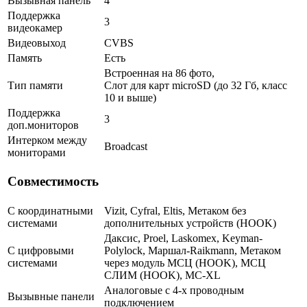
Вызывная панель
4
Поддержка
3
видеокамер
Видеовыход
CVBS
Память
Есть
Встроенная на 86 фото,
Тип памяти
Слот для карт microSD (до 32 Гб, класс
10 и выше)
Поддержка
3
доп.мониторов
Интерком между
Broadcast
мониторами
Совместимость
С координатными
Vizit, Cyfral, Eltis, Метаком без
системами
дополнительных устройств (HOOK)
Даксис, Proel, Laskomex, Keyman-
С цифровыми
Polylock, Маршал-Raikmann, Метаком
системами
через модуль МСЦ (HOOK), МСЦ
СЛИМ (HOOK), МС-XL
Аналоговые с 4-х проводным
Вызывные панели
подключением