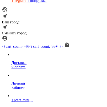
Telegram
| Поддержка
Ваш город:
Сменить город
{{cart_count<=99 ? cart_count: '99+' }}
Доставка
и оплата
Личный
кабинет
{{cart_total}}