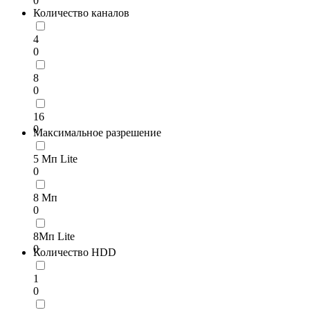
0
Количество каналов
4
0
8
0
16
0
Максимальное разрешение
5 Мп Lite
0
8 Мп
0
8Мп Lite
0
Количество HDD
1
0