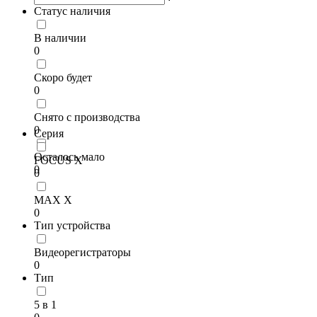
Статус наличия
В наличии
0
Скоро будет
0
Снято с производства
0
Серия
Осталось мало
FOCUS X
0
0
MAX X
0
Тип устройства
Видеорегистраторы
0
Тип
5 в 1