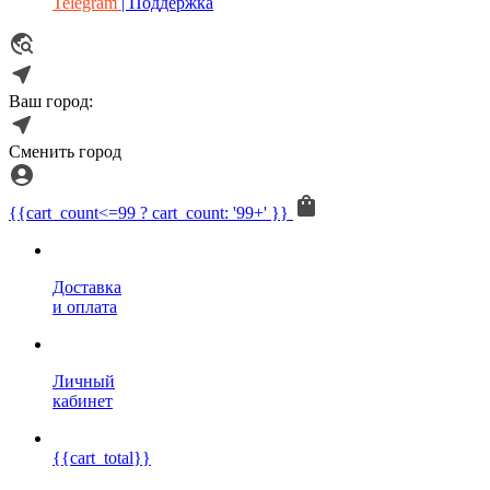
Telegram
| Поддержка
Ваш город:
Сменить город
{{cart_count<=99 ? cart_count: '99+' }}
Доставка
и оплата
Личный
кабинет
{{cart_total}}