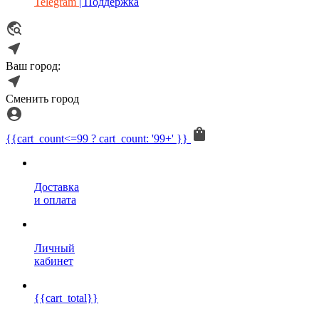
Telegram
| Поддержка
Ваш город:
Сменить город
{{cart_count<=99 ? cart_count: '99+' }}
Доставка
и оплата
Личный
кабинет
{{cart_total}}