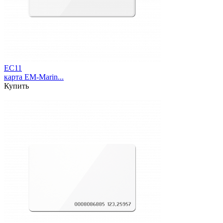
EC11
карта EM-Marin...
Купить