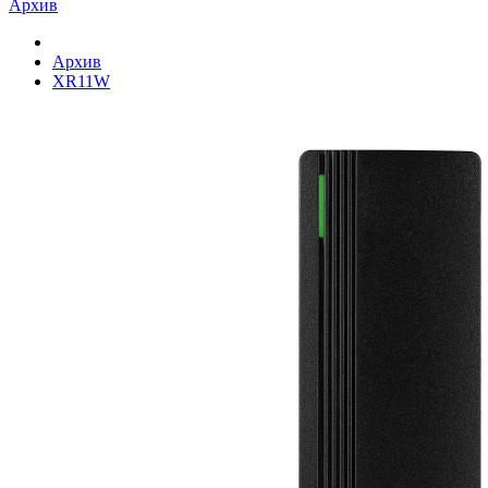
Архив
Архив
XR11W