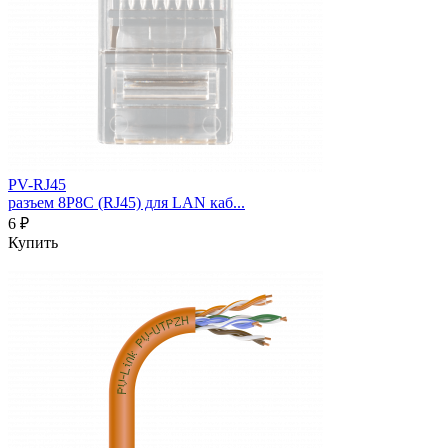
PV-RJ45
разъем 8P8C (RJ45) для LAN каб...
6 ₽
Купить