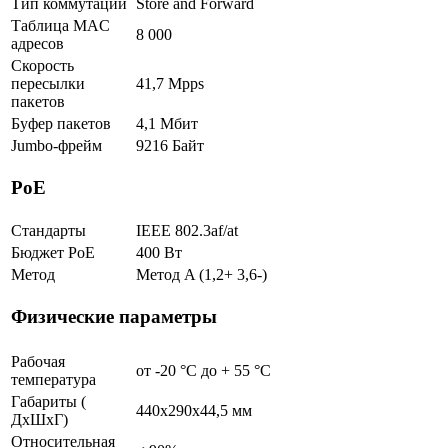
Тип коммутации
Store and Forward
Таблица MAC
8 000
адресов
Скорость
пересылки
41,7 Mpps
пакетов
Буфер пакетов
4,1 Мбит
Jumbo-фрейм
9216 Байт
PoE
Стандарты
IEEE 802.3af/at
Бюджет PoE
400 Вт
Метод
Метод A (1,2+ 3,6-)
Физические параметры
Рабочая
от -20 °С до + 55 °C
температура
Габариты (
440x290x44,5 мм
ДхШхГ)
Относительная