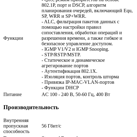
802.1P, порт и DSCP, алгоритм
планирования очередей, включающий Equ,
SP, WRR и SP+WRR.
- ALC, фильтрация пакетов данных с
помощью настройки правил
сопоставления, обработки операций и
Функции
разрешения времени, а также гибкое и
безопасное управление доступом.
- IGMP V1/V2 и IGMP Snooping.
- STP/RSTP/MSTP.
- Статическое и динамическое
агрегирование портов
- Аутентификация 802.1X.
- Изоляция портов, контроль шторма
- Привязка IP-MAC-VLAN-портов
- Функции DHCP
Питание
AC 100 - 240 В, 50-60 Гц, 400 Вт
Производительность
Внутренняя
пропускная
56 Гбит/с
способность