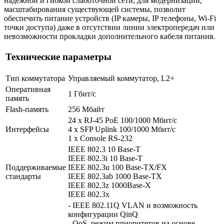
надежной и гибкой слаботочной сети, для модернизации,
масштабирования существующей системы, позволит
обеспечить питание устройств (IP камеры, IP телефоны, Wi-Fi
точки доступа) даже в отсутствии линии электропередач или
невозможности прокладки дополнительного кабеля питания.
Технические параметры
Тип коммутатора
Управляемый коммутатор, L2+
Оперативная
1 Гбит/с
память
Flash-память
256 Мбайт
24 x RJ-45 PoE 100/1000 Мбит/с
Интерфейсы
4 x SFP Uplink 100/1000 Мбит/с
1 x Console RS-232
IEEE 802.3 10 Base-T
IEEE 802.3i 10 Base-T
Поддерживаемые
IEEE 802.3u 100 Base-TX/FX
стандарты
IEEE 802.3ab 1000 Base-TX
IEEE 802.3z 1000Base-X
IEEE 802.3x
- IEEE 802.11Q VLAN и возможность
конфигурации QinQ
- QoS, режим приоритетов на основе