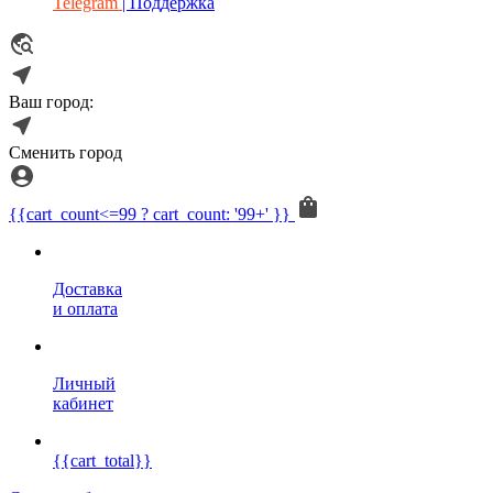
Telegram
| Поддержка
Ваш город:
Сменить город
{{cart_count<=99 ? cart_count: '99+' }}
Доставка
и оплата
Личный
кабинет
{{cart_total}}