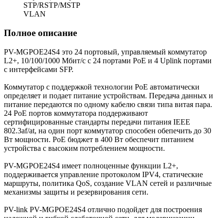
STP/RSTP/MSTP
VLAN
Полное описание
PV-MGPOE24S4 это 24 портовый, управляемый коммутатор
L2+, 10/100/1000 Мбит/с с 24 портами PoE и 4 Uplink портами
с интерфейсами SFP.
Коммутатор с поддержкой технологии PoE автоматически
определяет и подает питание устройствам. Передача данных и
питание передаются по одному кабелю связи типа витая пара.
24 PoE портов коммутатора поддерживают
сертифицированные стандарты передачи питания IEEE
802.3af/at, на один порт коммутатор способен обепечить до 30
Вт мощности. PoE бюджет в 400 Вт обеспечит питанием
устройства с высоким потреблением мощности.
PV-MGPOE24S4 имеет полноценные функции L2+,
поддерживается управление протоколом IPV4, статические
маршруты, политика QoS, создание VLAN сетей и различные
механизмы защиты и резервирования сети.
PV-link PV-MGPOE24S4 отлично подойдет для построения