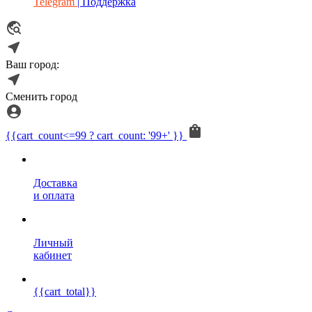
Telegram
| Поддержка
Ваш город:
Сменить город
{{cart_count<=99 ? cart_count: '99+' }}
Доставка
и оплата
Личный
кабинет
{{cart_total}}