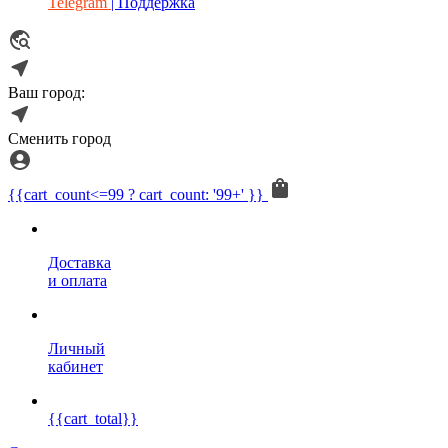
Telegram
| Поддержка
Ваш город:
Сменить город
{{cart_count<=99 ? cart_count: '99+' }}
Доставка
и оплата
Личный
кабинет
{{cart_total}}