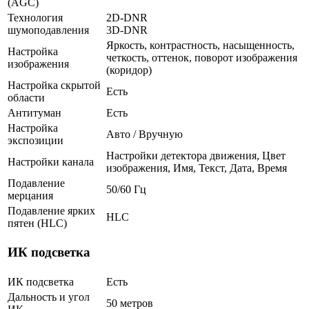
(AGC)
Технология
2D-DNR
шумоподавления
3D-DNR
Яркость, контрастность, насыщенность,
Настройка
четкость, оттенок, поворот изображения
изображения
(коридор)
Настройка скрытой
Есть
области
Антитуман
Есть
Настройка
Авто / Вручную
экспозиции
Настройки детектора движения, Цвет
Настройки канала
изображения, Имя, Текст, Дата, Время
Подавление
50/60 Гц
мерцания
Подавление ярких
HLC
пятен (HLC)
ИК подсветка
ИК подсветка
Есть
Дальность и угол
50 метров