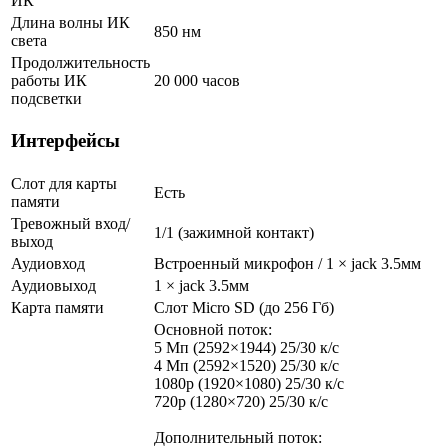
ИК
Длина волны ИК
850 нм
света
Продолжительность
работы ИК
20 000 часов
подсветки
Интерфейсы
Слот для карты
Есть
памяти
Тревожный вход/
1/1 (зажимной контакт)
выход
Аудиовход
Встроенный микрофон / 1 × jack 3.5мм
Аудиовыход
1 × jack 3.5мм
Карта памяти
Слот Micro SD (до 256 Гб)
Основной поток:
5 Мп (2592×1944) 25/30 к/с
4 Мп (2592×1520) 25/30 к/с
1080p (1920×1080) 25/30 к/с
720p (1280×720) 25/30 к/с
Дополнительный поток: