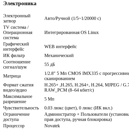
Электроника
Электронный
Авто/Ручной (1/5~1/20000 c)
затвор
TV система /
Операционная
Интегрированная OS Linux
система
Графический
WEB интерфейс
интерфейс
ИК фильтр
Механический
Соотношение
55 дБ
сигнал/шум
1/2.8" 5 Мп CMOS IMX335 с прогрессив
Матрица
сканированием
Формат сжатия
H.265+ ,H.265, H.264+, H.264, MJPEG / G.
видео/аудио
RAW_PCM (8–64 кбит/с)
Максимальное
5 Мп
разрешение
Чувствительность
0.03 люкс (цвет), 0 люкс (ИК вкл.)
Ограничение
Администратор + Пользователи (установк
доступа
прав доступа, ручная блокировка)
Процессор
Novatek