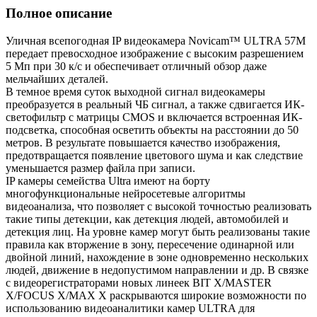
Полное описание
Уличная всепогодная IP видеокамера Novicam™ ULТRA 57M
передает превосходное изображение с высоким разрешением
5 Мп при 30 к/с и обеспечивает отличный обзор даже
мельчайших деталей.
В темное время суток выходной сигнал видеокамеры
преобразуется в реальный ЧБ сигнал, а также сдвигается ИК-
светофильтр с матрицы CMOS и включается встроенная ИК-
подсветка, способная осветить объекты на расстоянии до 50
метров. В результате повышается качество изображения,
предотвращается появление цветового шума и как следствие
уменьшается размер файла при записи.
IP камеры семейства Ultra имеют на борту
многофункциональные нейросетевые алгоритмы
видеоанализа, что позволяет с высокой точностью реализовать
такие типы детекции, как детекция людей, автомобилей и
детекция лиц. На уровне камер могут быть реализованы такие
правила как вторжение в зону, пересечение одинарной или
двойной линий, нахождение в зоне одновременно нескольких
людей, движение в недопустимом направлении и др. В связке
с видеорегистраторами новых линеек BIT X/MASTER
X/FOCUS X/MAX X раскрываются широкие возможности по
использованию видеоаналитики камер ULTRA для