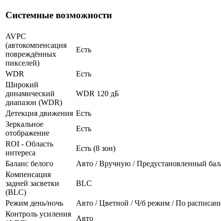
Системные возможности
AVPC
(автокомпенсация
Есть
повреждённых
пикселей)
WDR
Есть
Широкий
динамический
WDR 120 дБ
диапазон (WDR)
Детекция движения
Есть
Зеркальное
Есть
отображение
ROI - Область
Есть (8 зон)
интереса
Баланс белого
Авто / Вручную / Предустановленный бал
Компенсация
задней засветки
BLC
(BLC)
Режим день/ночь
Авто / Цветной / Ч/б режим / По расписа
Контроль усиления
Авто