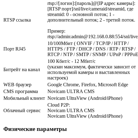
rtsp://[логин]:[пароль]@[IP адрес камеры]:
[RTSP порт]/snl/live/cameraid/streamid, где
streamid: 0 - основной поток; 1 -
RTSP ссылка
дополнительный поток; 2 - третий поток.
Пример:
rtsp://admin:admin@192.168.0.88:554/snl/live
10/100Мбит ( ONVIF / TCP/IP / HTTP /
Порт RJ45
HTTPS / FTP / DHCP / DNS / RTP / RTSP /
RTCP / NTP / SMTP / SNMP / UPnP / PPPoE
100 Кбит/с - 12 Мбит/с
(указан максимум, фактически зависит от
Битрейт на канал
используемой камеры и выставленных
настроек)
WEB браузер
Google Chrome, Firefox, Microsoft Edge
CMS программа
Novicam ULTRA CMS
Мобильный клиент
Novicam UltraView (Android/iPhone)
Cloud P2P:
Облачный сервис
Novicam ULTRA CMS
Novicam UltraView (Android/iPhone)
Физические параметры