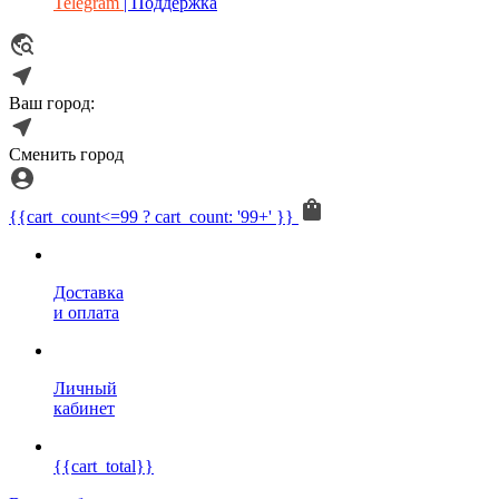
Telegram
| Поддержка
Ваш город:
Сменить город
{{cart_count<=99 ? cart_count: '99+' }}
Доставка
и оплата
Личный
кабинет
{{cart_total}}