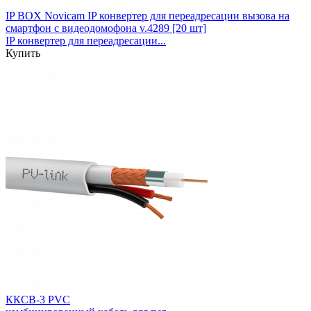
IP BOX Novicam IP конвертер для переадресации вызова на
смартфон c видеодомофона v.4289 [20 шт]
IP конвертер для переадресации...
Купить
ККСВ-3 PVC