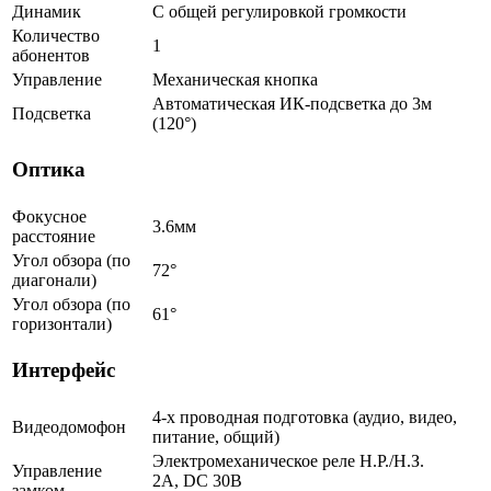
Динамик
С общей регулировкой громкости
Количество
1
абонентов
Управление
Механическая кнопка
Автоматическая ИК-подсветка до 3м
Подсветка
(120°)
Оптика
Фокусное
3.6мм
расстояние
Угол обзора (по
72°
диагонали)
Угол обзора (по
61°
горизонтали)
Интерфейс
4-х проводная подготовка (аудио, видео,
Видеодомофон
питание, общий)
Электромеханическое реле Н.Р./Н.З.
Управление
2A, DC 30В
замком