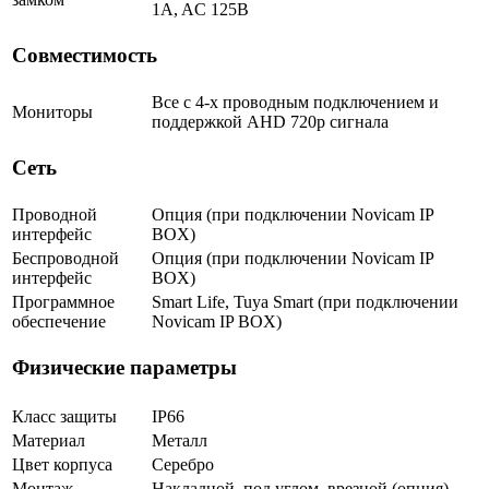
1A, AC 125В
Совместимость
Все с 4-х проводным подключением и
Мониторы
поддержкой AHD 720p сигнала
Сеть
Проводной
Опция (при подключении Novicam IP
интерфейс
BOX)
Беспроводной
Опция (при подключении Novicam IP
интерфейс
BOX)
Программное
Smart Life, Tuya Smart (при подключении
обеспечение
Novicam IP BOX)
Физические параметры
Класс защиты
IP66
Материал
Металл
Цвет корпуса
Серебро
Монтаж
Накладной, под углом, врезной (опция)