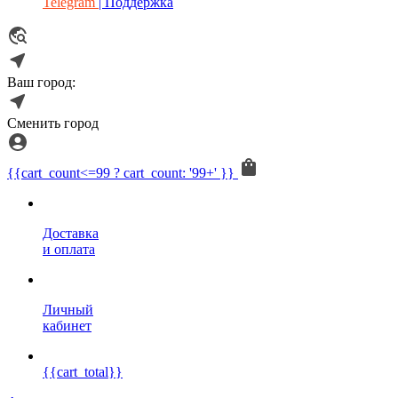
Telegram
| Поддержка
Ваш город:
Сменить город
{{cart_count<=99 ? cart_count: '99+' }}
Доставка
и оплата
Личный
кабинет
{{cart_total}}