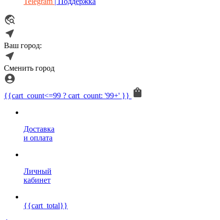
Telegram
| Поддержка
Ваш город:
Сменить город
{{cart_count<=99 ? cart_count: '99+' }}
Доставка
и оплата
Личный
кабинет
{{cart_total}}