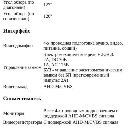
Угол обзора (по
127°
диагонали)
Угол обзора (по
120°
горизонтали)
Интерфейс
4-х проводная подготовка (аудио, видео,
Видеодомофон
питание, общий)
Электромеханическое реле Н.Р./Н.З.
2A, DC 30В
1A, AC 125В
Управление замком
БУЗ - управление электромеханическим
замком без БП (кратковременный
импульс 2A)
Видеовыход
AHD-M/CVBS
Совместимость
Все с 4-х проводным подключением и
Мониторы
поддержкой AHD-M/CVBS сигнала
Видеорегистраторы
С поддержкой AHD-M/CVBS сигнала