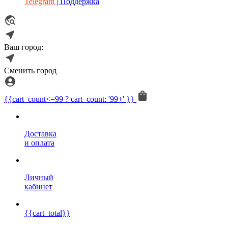
Telegram
| Поддержка
Ваш город:
Сменить город
{{cart_count<=99 ? cart_count: '99+' }}
Доставка
и оплата
Личный
кабинет
{{cart_total}}