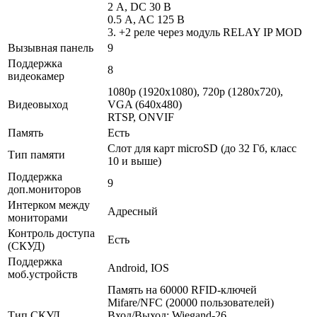
2 A, DC 30 В
0.5 A, AC 125 В
3. +2 реле через модуль RELAY IP MOD
Вызывная панель
9
Поддержка
8
видеокамер
1080p (1920х1080), 720p (1280x720),
Видеовыход
VGA (640x480)
RTSP, ONVIF
Память
Есть
Слот для карт microSD (до 32 Гб, класс
Тип памяти
10 и выше)
Поддержка
9
доп.мониторов
Интерком между
Адресный
мониторами
Контроль доступа
Есть
(СКУД)
Поддержка
Android, IOS
моб.устройств
Память на 60000 RFID-ключей
Mifare/NFC (20000 пользователей)
Тип СКУД
Вход/Выход: Wiegand-26