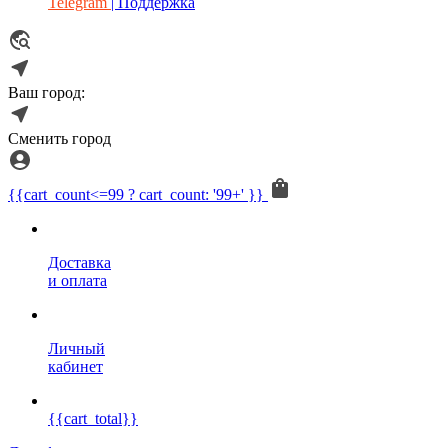
Telegram
| Поддержка
Ваш город:
Сменить город
{{cart_count<=99 ? cart_count: '99+' }}
Доставка
и оплата
Личный
кабинет
{{cart_total}}