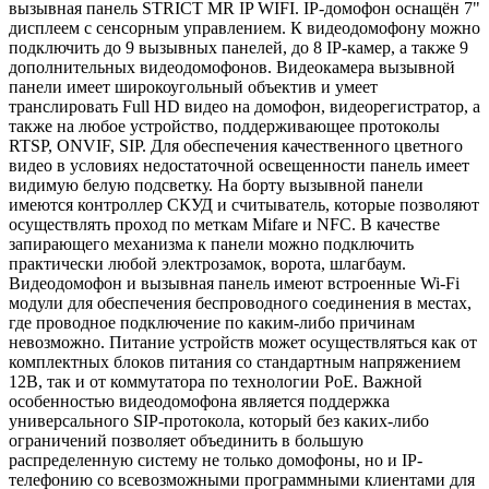
вызывная панель STRICT MR IP WIFI. IP-домофон оснащён 7"
дисплеем с сенсорным управлением. К видеодомофону можно
подключить до 9 вызывных панелей, до 8 IP-камер, а также 9
дополнительных видеодомофонов. Видеокамера вызывной
панели имеет широкоугольный объектив и умеет
транслировать Full HD видео на домофон, видеорегистратор, а
также на любое устройство, поддерживающее протоколы
RTSP, ONVIF, SIP. Для обеспечения качественного цветного
видео в условиях недостаточной освещенности панель имеет
видимую белую подсветку. На борту вызывной панели
имеются контроллер СКУД и считыватель, которые позволяют
осуществлять проход по меткам Mifare и NFC. В качестве
запирающего механизма к панели можно подключить
практически любой электрозамок, ворота, шлагбаум.
Видеодомофон и вызывная панель имеют встроенные Wi-Fi
модули для обеспечения беспроводного соединения в местах,
где проводное подключение по каким-либо причинам
невозможно. Питание устройств может осуществляться как от
комплектных блоков питания со стандартным напряжением
12В, так и от коммутатора по технологии PoE. Важной
особенностью видеодомофона является поддержка
универсального SIP-протокола, который без каких-либо
ограничений позволяет объединить в большую
распределенную систему не только домофоны, но и IP-
телефонию со всевозможными программными клиентами для