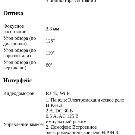
3 индикатора состояний
Оптика
Фокусное
2.8 мм
расстояние
Угол обзора (по
125°
диагонали)
Угол обзора (по
110°
горизонтали)
Угол обзора (по
60°
вертикали)
Интерфейс
Видеодомофон
RJ-45, Wi-Fi
1. Панель: Электромеханическое реле
Н.Р./Н.З.
2 A, DC 30 В
0.5 A, AC 125 В
импульсный режим
Управление замком
2. Домофон: Встроенное
электромеханическое реле Н.Р./Н.З.