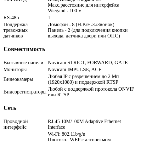
Макс.расстояние для интерфейса
Wiegand - 100 м
RS-485
1
Поддержка
Домофон - 8 (Н.Р./Н.З./Звонок)
тревожных
Панель - 2 (для подключения кнопки
датчиков
выхода, датчика двери или ОПС)
Совместимость
Вызывные панели
Novicam STRICT, FORWARD, GATE
Мониторы
Novicam IMPULSE, ACE
Любая IP с разрешением до 2 Мп
Видеокамеры
(1920x1080) и поддержкой RTSP
Любой с поддержкой протокола ONVIF
Видеорегистраторы
или RTSP
Сеть
Проводной
RJ-45 10M/100M Adaptive Ethernet
интерфейс
Interface
Wi-Fi: 802.11b/g/n
Протокол WEP c алгоритмом