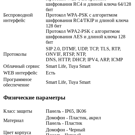
шифрования RC4 и длиной ключа 64/128
бит
Беспроводной
Протокол WPA-PSK c алгоритмом
интерфейс
шифрования RC4/TKIP и длиной ключа
128 бит
Протокол WPA2-PSK с алгоритмом
шифрования AES и длиной ключа 128
бит
SIP 2.0, DTMF, UDP, TCP, TLS, RTP,
Протоколы
ONVIF, RTSP, NTP,
DNS, HTTP, DHCP, IPV4, ARP, ICMP
Облачный сервис
Smart Life, Tuya Smart
WEB интерфейс
Есть
Программное
Smart Life, Tuya Smart
обеспечение
Физические параметры
Класс защиты
Панель - IP65, IK06
Домофон - Пластик, акрил
Материал
Панель - Пластик
Домофон - Черный
Цвет корпуса