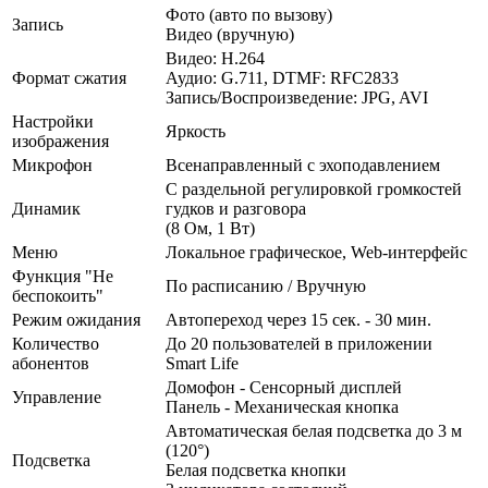
Фото (авто по вызову)
Запись
Видео (вручную)
Видео: H.264
Формат сжатия
Аудио: G.711, DTMF: RFC2833
Запись/Воспроизведение: JPG, AVI
Настройки
Яркость
изображения
Микрофон
Всенаправленный с эхоподавлением
С раздельной регулировкой громкостей
Динамик
гудков и разговора
(8 Ом, 1 Вт)
Меню
Локальное графическое, Web-интерфейс
Функция "Не
По расписанию / Вручную
беспокоить"
Режим ожидания
Автопереход через 15 сек. - 30 мин.
Количество
До 20 пользователей в приложении
абонентов
Smart Life
Домофон - Сенсорный дисплей
Управление
Панель - Механическая кнопка
Автоматическая белая подсветка до 3 м
(120°)
Подсветка
Белая подсветка кнопки