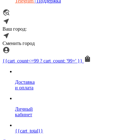
Telegram
| Поддержка
Ваш город:
Сменить город
{{cart_count<=99 ? cart_count: '99+' }}
Доставка
и оплата
Личный
кабинет
{{cart_total}}