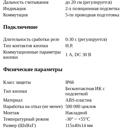
Дальность считывания
до 20 см (регулируется)
Индикация
2-х позиционная подсветка
Коммутация
5-ти проводная подготовка
Подключение
Длительность сработки реле
0-30 с (регулируется)
Тип контактов кнопки
Н.Р.
Коммутационные параметры
1 А, DC 30 В
кнопки
Физические параметры
Класс защиты
IP66
Бесконтактная ИК с
Тип кнопки
подсветкой
Материал
ABS-пластик
Наработка на отказ (не менее)
500 000 циклов
Монтаж
Накладной
Температурный режим
-30° ~ +55°С
Размер (ШxВxГ)
115х40х14 мм