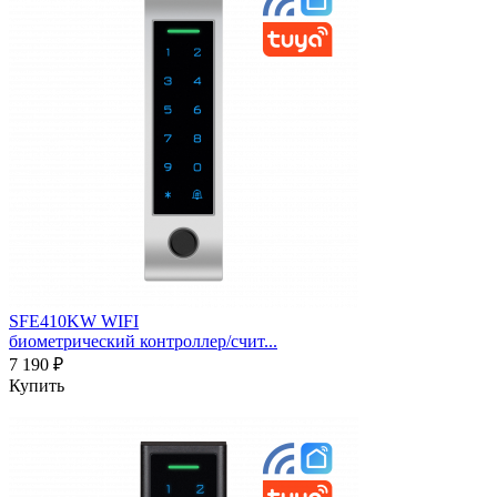
SFE410KW WIFI
биометрический контроллер/счит...
7 190 ₽
Купить