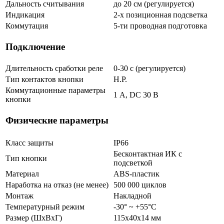
Дальность считывания
до 20 см (регулируется)
Индикация
2-х позиционная подсветка
Коммутация
5-ти проводная подготовка
Подключение
Длительность сработки реле
0-30 с (регулируется)
Тип контактов кнопки
Н.Р.
Коммутационные параметры
1 А, DC 30 В
кнопки
Физические параметры
Класс защиты
IP66
Бесконтактная ИК с
Тип кнопки
подсветкой
Материал
ABS-пластик
Наработка на отказ (не менее)
500 000 циклов
Монтаж
Накладной
Температурный режим
-30° ~ +55°С
Размер (ШxВxГ)
115х40х14 мм