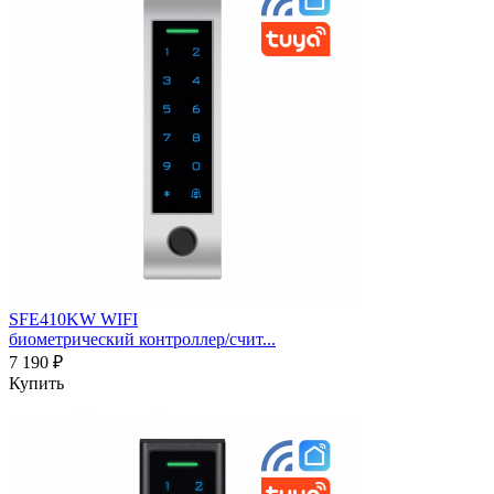
SFE410KW WIFI
биометрический контроллер/счит...
7 190 ₽
Купить