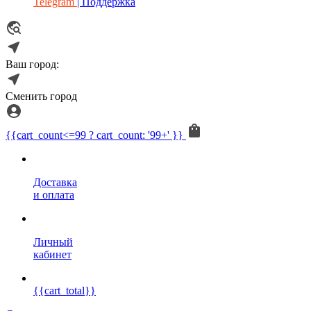
Telegram
| Поддержка
Ваш город:
Сменить город
{{cart_count<=99 ? cart_count: '99+' }}
Доставка
и оплата
Личный
кабинет
{{cart_total}}