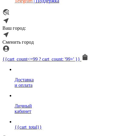
Telegram
| Поддержка
Ваш город:
Сменить город
{{cart_count<=99 ? cart_count: '99+' }}
Доставка
и оплата
Личный
кабинет
{{cart_total}}