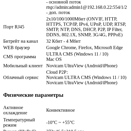
- основной поток
rtsp://admin:admin1@192.168.0.22:554/1/2
- доп. поток
2х10/100/1000Мбит (ONVIF, HTTP,
HTTPS, TCP/IP, IPv4, UPnP, UDP, RTSP,
Порт RJ45
SMTP, NTP, DNS, DHCP, P2P, IP Filter,
DDNS, 802.1X, SNMP, 3G/4G, PPPoE)
Битрейт на канал
32 Кбит - 4 Мбит
WEB браузер
Google Chrome, Firefox, Microsoft Edge
ULTRA CMS (Windows 11 / 10)
CMS программа
Mac OS
Мобильный клиент
Novicam UltraView (Android/iPhone)
Cloud Р2Р:
Облачный сервис
Novicam ULTRA CMS (Windows 11 / 10)
Novicam UltraView (Android/iPhone)
Физические параметры
Активное
Конвективное
охлаждение
Температурный
-10°C ~ +55°C
режим