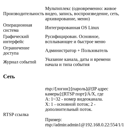
Мультиплекс (одновременно: живое
Производительность
видео, запись, воспроизведение, сеть,
архивирование, меню)
Операционная
Интегрированная OS Linux
система
Графический
Русифицирован. Основное,
интерфейс
всплывающее и быстрое меню
Ограничение
Администратор + Пользователь
доступа
Указание канала, даты и времени
Журнал событий
начала и типа события
Сеть
rtsp://[логин]:[пароль]@[IP адрес
камеры]:[RTSP порт]/A/X, где
A: 1~32 - номер видеоканала.
X: 1 - основной поток; 2 -
дополнительный поток.
RTSP ссылка
Пример:
rtsp://admin:admin1@192.168.0.22:554/1/1