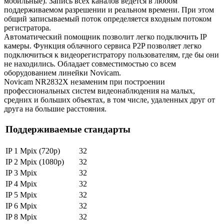
мобильные). Запись всех каналов ведётся в любом
поддерживаемом разрешении и реальном времени. При этом
общий записываемый поток определяется входным потоком
регистратора.
Автоматический помощник позволит легко подключить IP
камеры. Функция облачного сервиса P2P позволяет легко
подключиться к видеорегистратору пользователям, где бы они
не находились. Обладает совместимостью со всем
оборудованием линейки Novicam.
Novicam NR2832X незаменим при построении
профессиональных систем видеонаблюдения на малых,
средних и больших объектах, в том числе, удаленных друг от
друга на большие расстояния.
Поддерживаемые стандарты
IP 1 Mpix (720p)
32
IP 2 Mpix (1080p)
32
IP 3 Mpix
32
IP 4 Mpix
32
IP 5 Mpix
32
IP 6 Mpix
32
IP 8 Mpix
32