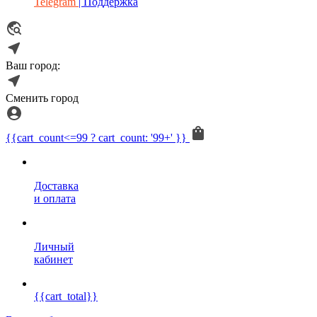
Telegram
| Поддержка
Ваш город:
Сменить город
{{cart_count<=99 ? cart_count: '99+' }}
Доставка
и оплата
Личный
кабинет
{{cart_total}}