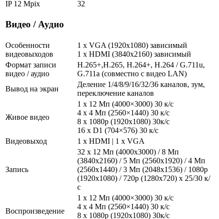
IP 12 Mpix
32
Видео / Аудио
Особенности
1 x VGA (1920x1080) зависимый
видеовыходов
1 x HDMI (3840x2160) зависимый
Формат записи
H.265+,H.265, H.264+, H.264 / G.711u,
видео / аудио
G.711a (cовместно с видео LAN)
Деление 1/4/8/9/16/32/36 каналов, зум,
Вывод на экран
переключение каналов
1 x 12 Мп (4000×3000) 30 к/с
4 х 4 Мп (2560×1440) 30 к/с
Живое видео
8 х 1080р (1920x1080) 30к/с
16 х D1 (704×576) 30 к/с
Видеовыход
1 x HDMI | 1 x VGA
32 х 12 Мп (4000x3000) / 8 Мп
(3840x2160) / 5 Мп (2560x1920) / 4 Мп
Запись
(2560х1440) / 3 Мп (2048х1536) / 1080p
(1920х1080) / 720р (1280х720) x 25/30 к/
с
1 x 12 Мп (4000×3000) 30 к/с
4 х 4 Мп (2560×1440) 30 к/с
Воспроизведение
8 х 1080р (1920x1080) 30к/с