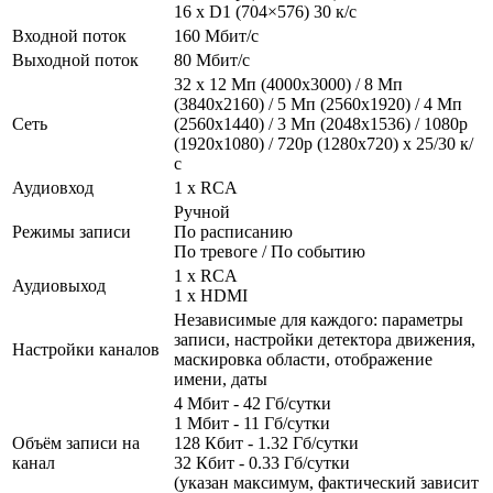
16 х D1 (704×576) 30 к/с
Входной поток
160 Мбит/с
Выходной поток
80 Мбит/с
32 х 12 Мп (4000x3000) / 8 Мп
(3840x2160) / 5 Мп (2560x1920) / 4 Мп
Сеть
(2560х1440) / 3 Мп (2048х1536) / 1080p
(1920х1080) / 720р (1280х720) x 25/30 к/
с
Аудиовход
1 x RCA
Ручной
Режимы записи
По расписанию
По тревоге / По событию
1 x RCA
Аудиовыход
1 x HDMI
Независимые для каждого: параметры
записи, настройки детектора движения,
Настройки каналов
маскировка области, отображение
имени, даты
4 Мбит - 42 Гб/сутки
1 Мбит - 11 Гб/сутки
Объём записи на
128 Кбит - 1.32 Гб/сутки
канал
32 Кбит - 0.33 Гб/сутки
(указан максимум, фактический зависит